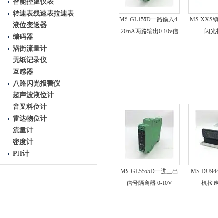
智能控温仪表
转速表线速表拉速表
MS-GL155D一路输入4-
MS-XX
液位变送器
20mA两路输出0-10v信
闪光
编码器
号隔离器
涡街流量计
无纸记录仪
互感器
八路闪光报警仪
超声波液位计
音叉料位计
雷达物位计
流量计
密度计
PH计
MS-GL5555D一进三出
MS-DU94
信号隔离器 0-10V
机拉