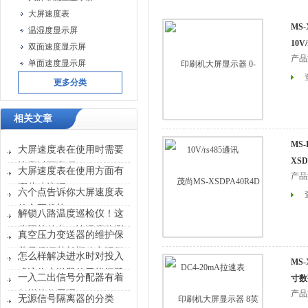
大屏速度表
MS
温湿度显示屏
10V
双面速度显示屏
产品
单面速度显示屏
更多分类
相关文章
MS-
大屏速度表在使用时需要
XSD
注意以下事项
大屏速度表在使用方面有
产品
哪些建议呢？
六个点告诉你大屏速度表
的主要优势
解锁八路温度巡检仪！这
些硬核特点，让温度监测
真空压力变送器的维护保
效率翻倍
养是保证其长期稳定运行
怎么样解决进水时对投入
MS
的关键
式液位变送器的干扰问题
一入二出信号分配器有着
寸数
怎样的作用呢？
产品
无源信号隔离器的分类