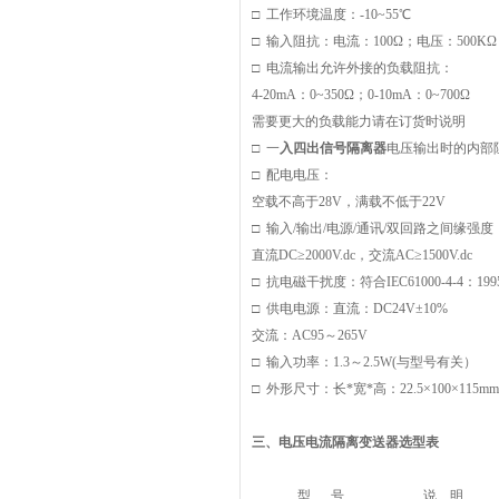
□ 工作环境温度：-10~55℃
□ 输入阻抗：电流：100Ω；电压：500KΩ
□ 电流输出允许外接的负载阻抗：
4-20mA
：0~350Ω；0-10mA：0~700Ω
需要更大的负载能力请在订货时说明
□ 一
入四出信号隔离器
电压输出时的内部阻
□ 配电电压：
空载不高于28V，满载不低于22V
□ 输入/输出/电源/通讯/双回路之间缘强度
直流DC≥2000V.dc，交流AC≥1500V.dc
□ 抗电磁干扰度：符合IEC61000-4-4
□ 供电电源：直流：DC24V±10%
交流：AC95～265V
□ 输入功率：1.3～2.5W(与型号有关）
□ 外形尺寸：长*宽*高：22.5×100×115mm
三、
电压电流隔离变送器
选型表
型
号
说
明