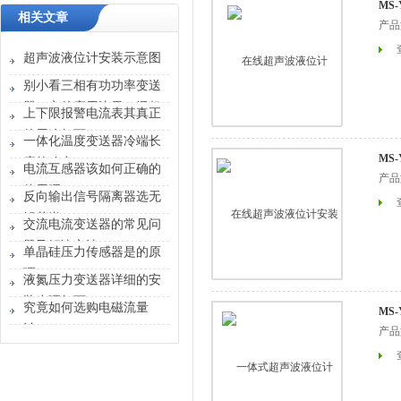
MS
相关文章
产品
超声波液位计安装示意图
别小看三相有功功率变送
器！它的应用边界，远超
上下限报警电流表其真正
你想象
的用途如下
一体化温度变送器冷端长
MS
度的确定
电流互感器该如何正确的
产品
使用呢？
反向输出信号隔离器选无
锡茂尚
交流电流变送器的常见问
题及解决方法
单晶硅压力传感器是的原
理
液氮压力变送器详细的安
装步骤如下
究竟如何选购电磁流量
MS
计？
产品