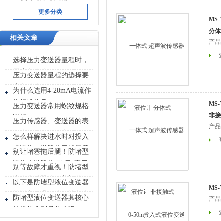
更多分类
MS
分体
相关文章
产品
选择压力变送器量程时，
需注意什么？
压力变送器量程的选择要
注意什么？
为什么选用4-20mA电流作
为标准信号？
MS
压力变送器常用螺纹规格
非接
详解
压力传感器、变送器的表
产品
压,绝压,负压区别
怎么样解决进水时对投入
式液位变送器的干扰问题
别让堵塞拖后腿！防堵型
液位变送器的“破局”应用
别等故障才重视！防堵型
清单
液位变送器的保养门道，
以下是防堵型液位变送器
MS
早懂早省心
的测定步骤及使用注意事
防堵型液位变送器其核心
产品
项所在
的优势分别是什么呢？