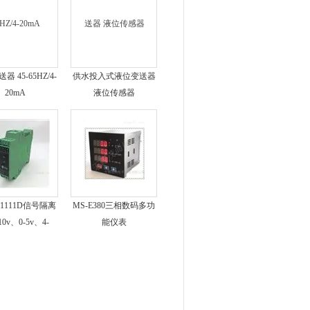
 45-65HZ/4-
供水投入式液位变送器
20mA
液位传感器
D1111D信号隔离
MS-E380三相数码多功
10v、0-5v、4-
能仪表
mA、0-20mA