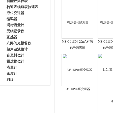
智能控温仪表
转速表线速表拉速表
液位变送器
编码器
涡街流量计
无纸记录仪
互感器
MS-GL11D4-20mA有源
MS-GL11
八路闪光报警仪
信号隔离器
信号隔
超声波液位计
音叉料位计
雷达物位计
流量计
密度计
PH计
3351DP差压变送器