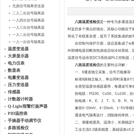
无源信号隔离变送器
二入二出信号隔离器
一入四出信号隔离器
八路温度巡检仪
是一种专为多通道温
一入三出信号隔离器
时监控多个测点的场合。其核心功能在于
一入二出信号隔离器
简化了布线复杂度，提升了系统集成的效
一入一出信号隔离器
在控制与保护方面，该仪器集成了w善
温度变送器
外部继电器切断加热源或启动冷却系统，防
大屏显示器
温度信号远传至DCS系统或PLC控制器
电力仪表
八路温度巡检仪
的主要特点详解：
数显表
一、8通道独立采集，信号万能兼容
电量变送器
标准8路独立输入，单台同时采集8个测
压力变送器
全类型温度传感器通用，每通道可单独
传感器
热电阻：Pt100、Cu50、Cu100，
计数器计时器
热电偶：K、E、J、T、S、B、R、
Q-Light报警灯扬声器
兼容0~20mV、4~20mA、1~5V等
PID温控表
通道电气隔离设计，消除路间串扰，一
手操器手动调节仪
二、测量精度高、温漂小，长期稳定
多路巡检仪
工业主流0.2级高精度，基础误差±0.2%