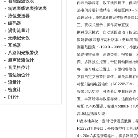
智能控温仪表
内置自动调零、数字线性矫正，低温漂设
转速表线速表拉速表
热电偶冷端补偿精准，补偿区间0～50
液位变送器
高速采样，单轮8通道完整扫描最快100
编码器
三、双模式显示，操作简单直观
涡街流量计
两种显示模式：自动巡回滚动（按设定时
无纸记录仪
数码管/液晶彩屏两种版本：数码管简洁
互感器
测量范围宽：-199.9～9999℃，
八路闪光报警仪
简易按键菜单，通道类型、报警值、巡
超声波液位计
四、多路独立报警，带防抖动回差控
音叉料位计
每一路可独立设置上、下限报警阈值，
雷达物位计
支持自定义报警回差值，避免温度在临
流量计
标配2路继电器输出（AC220V/3A
密度计
报警记忆功能，可查看历史超限通道，
PH计
五、丰富通讯与数据存储，适配自动
标配RS485通讯，标准Modbus-R
高d机型拓展功能：
U盘本地存储：定时记录温度数据，导出
RS232打印接口，外接微型打印机现
4～20mA多路变送输出，将多路温度