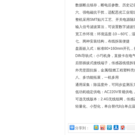
数据断点续存，断电后参数、历史记
六、强电磁抗干扰，适配恶劣工业现
整机采用SMT贴片工艺、开关电源隔离设
输入信号滤波算法，可设置数字滤波强
宽工作环境：环境温度-10～60℃，湿
七、两种安装结构，布线拆装便捷
盘面嵌入式：标准80×160mm开孔，
DIN导轨式：小巧机身，直接卡在电气
后部插拔式接线端子，传感器线缆拆装
外壳坚固抗振，金属/阻燃工程塑料壳
八、多功能拓展，一机多用
通用采集：除温度外，可同步监测压力、
低功耗稳定供电：AC220V常规供电，
可选无线版本：2.4G无线组网，传感
轻量化、小型化，单台替代8台单点温
分享到：