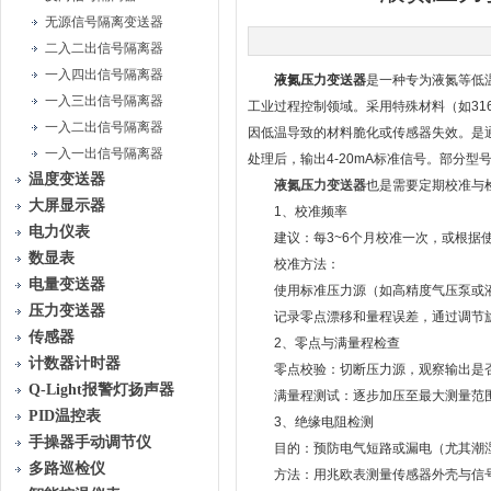
无源信号隔离变送器
二入二出信号隔离器
一入四出信号隔离器
液氮压力变送器
是一种专为液氮等低
一入三出信号隔离器
工业过程控制领域。采用特殊材料（如31
一入二出信号隔离器
因低温导致的材料脆化或传感器失效。是
一入一出信号隔离器
处理后，输出4-20mA标准信号。部分
温度变送器
液氮压力变送器
也是需要定期校准与
大屏显示器
1、校准频率
电力仪表
建议：每3~6个月校准一次，或根据使
数显表
校准方法：
电量变送器
使用标准压力源（如高精度气压泵或液压
压力变送器
记录零点漂移和量程误差，通过调节旋
传感器
2、零点与满量程检查
计数器计时器
零点校验：切断压力源，观察输出是否
Q-Light报警灯扬声器
满量程测试：逐步加压至最大测量范围
PID温控表
3、绝缘电阻检测
手操器手动调节仪
目的：预防电气短路或漏电（尤其潮
多路巡检仪
方法：用兆欧表测量传感器外壳与信号输