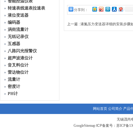
智能控温仪表
转速表线速表拉速表
分享到：
液位变送器
编码器
上一篇 :
液氮压力变送器详细的安装步骤
涡街流量计
无纸记录仪
互感器
八路闪光报警仪
超声波液位计
音叉料位计
雷达物位计
流量计
密度计
PH计
网站首页
公司简介
产品
无锡茂尚
GoogleSitemap
ICP备案号：
苏ICP备130