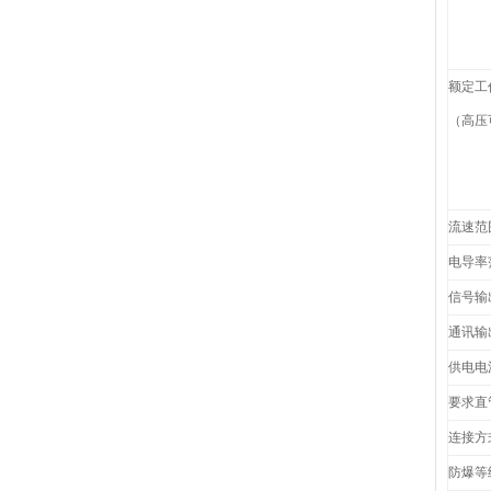
额定工
（高压
流速范
电导率
信号输
通讯输
供电电
要求直
连接方
防爆等