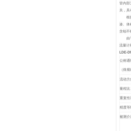
管内部
关，具
根据污
凑、体
含钼不
由于生
流量计
LDE-
公称通
（殊规
流动方
量程比
重复性
精度等
被测介