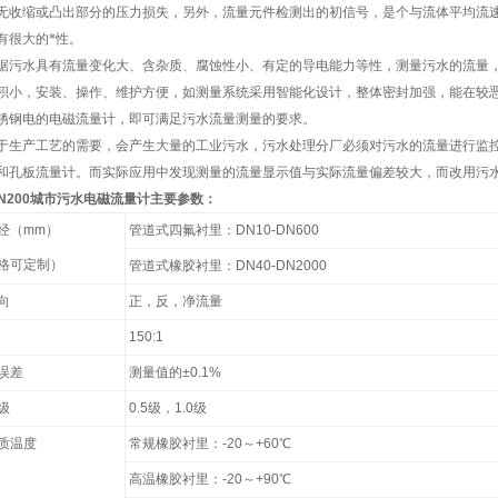
无收缩或凸出部分的压力损失，另外，流量元件检测出的
初信号，是个与流体平均流
有很大的*性。
水具有流量变化大、含杂质、腐蚀性小、有定的导电能力等性，测量污水的流量，
积小，安装、操作、维护方便，如测量系统采用智能化设计，整体密封加强，能在较
锈钢电的电磁流量计，即可满足污水流量测量的要求。
产工艺的需要，会产生大量的工业污水，污水处理分厂必须对污水的流量进行监控
和孔板流量计。而实际应用中发现测量的流量显示值与实际流量偏差较大，而改用污
DN200城市污水电磁流量计
主要参数：
经（mm）
管道式四氟衬里：DN10-DN600
格可定制）
管道式橡胶衬里：DN40-DN2000
向
正，反，净流量
150:1
误差
测量值的±0.1%
级
0.5级，1.0级
质温度
常规橡胶衬里：-20～+60℃
高温橡胶衬里：-20～+90℃