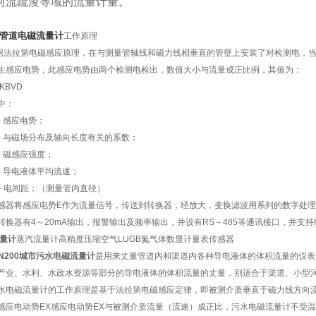
河流疏浚等域的流量计量。
管道电磁流量计
工作原理
拉第电磁感应原理，在与测量管轴线和磁力线相垂直的管壁上安装了对检测电，当
生感应电势，此感应电势由两个检测电检出，数值大小与流量成正比例，其值为：
BVD
：
感应电势；
磁场分布及轴向长度有关的系数；
磁感应强度；
导电液体平均流速；
电间距；（测量管内直径）
将感应电势E作为流量信号，传送到转换器，经放大，变换滤波用系列的数字处理
转换器有4～20mA输出，报警输出及频率输出，并设有RS－485等通讯接口，并支持H
量计
蒸汽流量计高精度压缩空气LUGB氮气体数显计量表传感器
DN200城市污水电磁流量计
是用来丈量管道内和渠道内各种导电液体的体积流量的仪表
产业、水利、水政水资源等部分的导电液体的体积流量的丈量，别适合于渠道、小型
磁流量计的工作原理是基于法拉第电磁感应定律，即被测介质垂直于磁力线方向流
感应电动势
EX
感应电动势
EX
与被测介质流量（流速）成正比，污水电磁流量计不受温