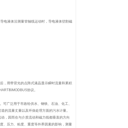
导电液体沿测量管轴线运动时，导电液体切割磁
后，用带背光的点阵式液晶显示瞬时流量和累积
ART和MODBUS协议。
。可广泛用于市政给供水、钢铁、石油、化工、
河道的流量丈量以及环保处理方面的污水计量。
动，因而在与介质流动和磁力线都垂直的方向
度、压力、粘度、重度等外界因素的影响，测量