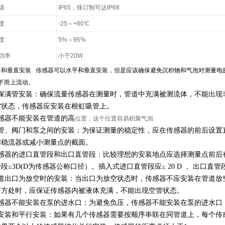
级
IP65，殊订制可达IP68
度
-25～+60℃
度
5%～95%
功率
小于20W
平和垂直安装 传感器可以水平和垂直安装，但是应该确保避免沉积物和气泡对测量电
下而上流动。
保满管安装：确保流量传感器在测量时，管道中充满被测流体，不能出现
空状态，传感器应安装在根虹吸管上。
感器不能安装在管道的高
位置，这个位置容易积聚气泡
管、阀门和泵之间的安装：为保证测量的稳定性，应在传感器的前后设置
用稳流器或减小测量点的截面。
感器的进口直管段和出口直管段：比较理想的安装地点应选择测量点前后有
段≥3D(D为传感器公称口径）。插入式进口直管段应≥ 20 D ， 出口直管
道出口为放空时的安装：当出口为放空状态时，传感器不应安装在管道放
下方处时，应保证传感器内被液体充满，不能出现空管状态。
感器不能安装在泵的进水口：为避免负压，传感器不能安装在泵的进水口
安装和平行安装：如果有几个传感器需要按顺序串联在同管道上，每个传