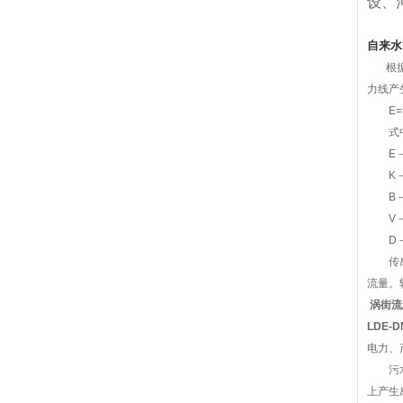
设、
自来水
根据法
力线产
E=K
式中
E－
K－与
B－
V－
D－
传感器
流量。
涡街流
LDE-
电力、
污水电
上产生