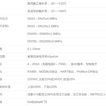
聚四氟乙烯衬里：-30～+120℃
高温型四氟衬里：-20～+160℃
作压力
DN10～DN25≤4.0MPa
可定制）
DN32～DN150≤1.6MPa
DN200～DN600≤1.0MPa
DN700～DN2000≤0.6MPa
围
0.1-15m/s
范围
被测流体电导率≥5μs/cm
出
4～20mA（负载电阻0～750Ω），脉冲/频率，控制电平
出
RS485，MODBUS协议，HART协议，Profibus-DP协议
源
220VAC,允差15%或24VDC,纹波≤5%
管段长度
上游≥5DN，下游≥2DN
式
流量计与配管之间均采用法兰连接，法兰符合际：GB/T9113.1-2
级
Exd[ia]iaqIICT5