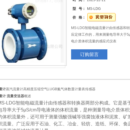
时 间：
2025-12-11
型 号：
MS-LDG
价 格：
MS-LDG智能电磁流量计由传感器
应定律工作的，用来测量电导率大于5μ
电介质体积流量的感应式仪表
自来水管道电磁流量计
订购留言
量计
蒸汽流量计高精度压缩空气LUGB氮气体数显计量表传感器
量计 流量变送器
概述
-LDG智能电磁流量计由传感器和转换器两部分构成。它是基
电导率大于5μS/cm导电液体的体积流量，是种测量导电介质体
的体积流量外，还可用于测量强酸强碱等强腐蚀液体和泥浆、矿
积流量。广泛应用于石油、化工、冶金、轻纺、造纸、环保、食