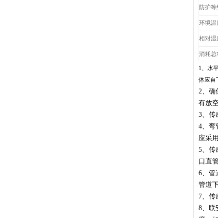
防护等
环境温
相对湿
消耗总
1、水
体应自
2、
确
有放
3、
传
4、
弯
应采
5、
传
口直管
6、
管
管道
7、
传
8、
联