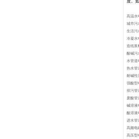
度。
高温水
城市污
生活污
冷凝水
造纸浆
酸碱污
水管道
热水管
耐碱性
强酸型
排污管
废酸管
碱溶液
酸溶液
进水管
高频电
高压型