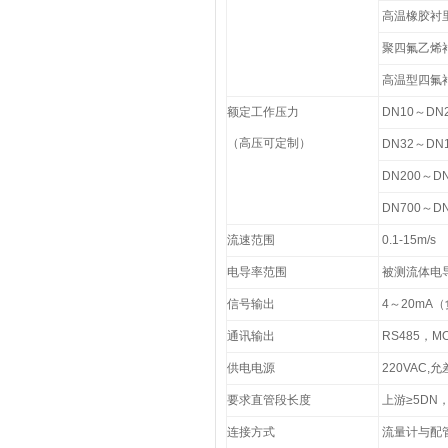
高温橡胶衬里
聚四氟乙烯衬
高温型四氟衬
额定工作压力
DN10～DN2
（高压可定制）
DN32～DN1
DN200～DN
DN700～DN
流速范围
0.1-15m/s
电导率范围
被测流体电导率
信号输出
4～20mA
通讯输出
RS485，MO
供电电源
220VAC,允
要求直管段长度
上游≥5DN，
连接方式
流量计与配管之