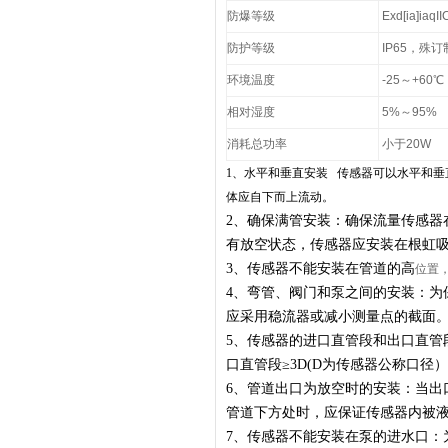
防爆等级
Exd[ia]iaqII
防护等级
IP65，殊订
环境温度
-25～+60℃
相对湿度
5%～95%
消耗总功率
小于20W
1、水平和垂直安装 传感器可以水平和
体应自下而上流动。
2、
确保满管安装：确保流量传感器
有放空状态，传感器应安装在根虹
3、
传感器不能安装在管道的高
位置
4、
弯管、阀门和泵之间的安装：为
应采用稳流器或减小测量点的截面
5、
传感器的进口直管段和出口直管
口直管段≥3D(D为传感器公称口径）
6、
管道出口为放空时的安装：当出
管道下方处时，应保证传感器内被
7、
传感器不能安装在泵的进水口：