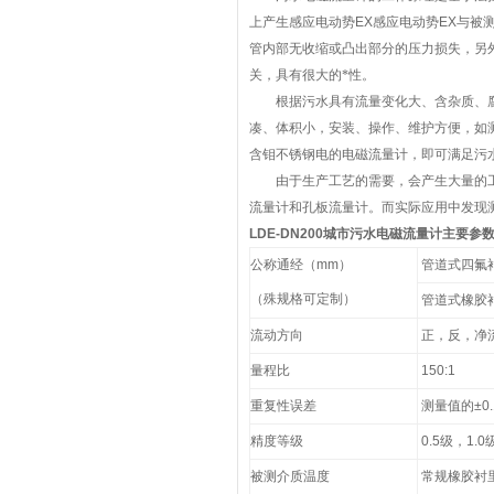
上产生感应电动势
EX
感应电动势
EX
与被
管内部无收缩或凸出部分的压力损失，另
关，具有很大的*性。
根据污水具有流量变化大、含杂质、腐
凑、体积小，安装、操作、维护方便，如
含钼不锈钢电的电磁流量计，即可满足污
由于生产工艺的需要，会产生大量的工
流量计和孔板流量计。而实际应用中发现
LDE-DN200城市污水电磁流量计
主要参
公称通经（mm）
管道式四氟衬里
（殊规格可定制）
管道式橡胶衬里
流动方向
正，反，净
量程比
150:1
重复性误差
测量值的±0.
精度等级
0.5级，1.0
被测介质温度
常规橡胶衬里