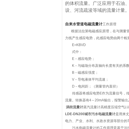
的体积流量。广泛应用于石油
设、河流疏浚等域的流量计量
自来水管道电磁流量计
工作原理
根据法拉第电磁感应原理，在与测量管
力线产生感应电势，此感应电势由两个检
E=KBVD
式中：
E－感应电势；
K－与磁场分布及轴向长度有关的系
B－磁感应强度；
V－导电液体平均流速；
D－电间距；（测量管内直径）
传感器将感应电势E作为流量信号，传送
流量。转换器有4～20mA输出，报警输出
涡街流量计
蒸汽流量计高精度压缩空气L
LDE-DN200城市污水电磁流量计
是用来
电力、产业、水利、水政水资源等部分的
污水电磁流量计的工作原理是基于法拉