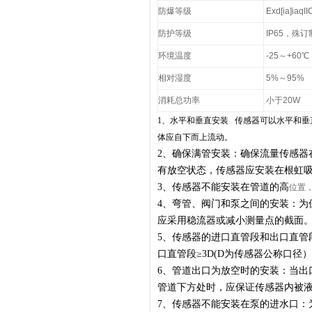
防爆等级
Exd[ia]iaqII
防护等级
IP65，殊订
环境温度
-25～+60℃
相对湿度
5%～95%
消耗总功率
小于20W
1、水平和垂直安装 传感器可以水平和
体应自下而上流动。
2、
确保满管安装：确保流量传感器
有放空状态，传感器应安装在根虹
3、
传感器不能安装在管道的高
位置
4、
弯管、阀门和泵之间的安装：为
应采用稳流器或减小测量点的截面
5、
传感器的进口直管段和出口直管
口直管段≥3D(D为传感器公称口径）
6、
管道出口为放空时的安装：当出
管道下方处时，应保证传感器内被
7、
传感器不能安装在泵的进水口：