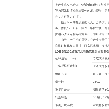
上产生感应电动势
EX
感应电动势
EX
与被
管内部无收缩或凸出部分的压力损失，另
关，具有很大的*性。
根据污水具有流量变化大、含杂质、腐
凑、体积小，安装、操作、维护方便，如
含钼不锈钢电的电磁流量计，即可满足污
由于生产工艺的需要，会产生大量的工
流量计和孔板流量计。而实际应用中发现
LDE-DN200城市污水电磁流量计
主要参
公称通经（mm）
管道式四氟衬里
（殊规格可定制）
管道式橡胶衬里
流动方向
正，反，净
量程比
150:1
重复性误差
测量值的±0.
精度等级
0.5级，1.0
被测介质温度
常规橡胶衬里