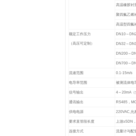
高温橡胶衬里
聚四氟乙烯衬
高温型四氟衬
额定工作压力
DN10～DN2
（高压可定制）
DN32～DN1
DN200～DN
DN700～DN
流速范围
0.1-15m/s
电导率范围
被测流体电导率
信号输出
4～20mA
通讯输出
RS485，MO
供电电源
220VAC,允
要求直管段长度
上游≥5DN，
连接方式
流量计与配管之