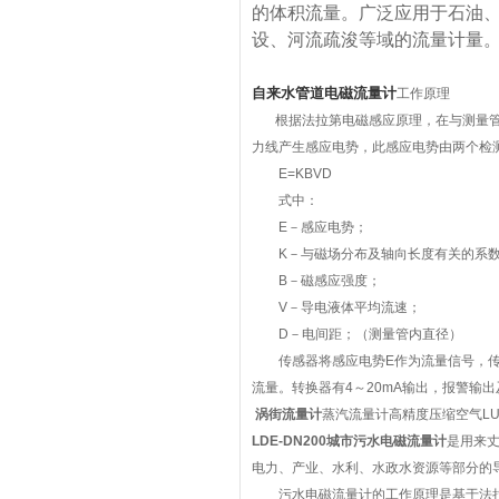
的体积流量。广泛应用于石油
设、河流疏浚等域的流量计量
自来水管道电磁流量计
工作原理
根据法拉第电磁感应原理，在与测量管
力线产生感应电势，此感应电势由两个检
E=KBVD
式中：
E－感应电势；
K－与磁场分布及轴向长度有关的系
B－磁感应强度；
V－导电液体平均流速；
D－电间距；（测量管内直径）
传感器将感应电势E作为流量信号，传送
流量。转换器有4～20mA输出，报警输出
涡街流量计
蒸汽流量计高精度压缩空气L
LDE-DN200城市污水电磁流量计
是用来
电力、产业、水利、水政水资源等部分的
污水电磁流量计的工作原理是基于法拉