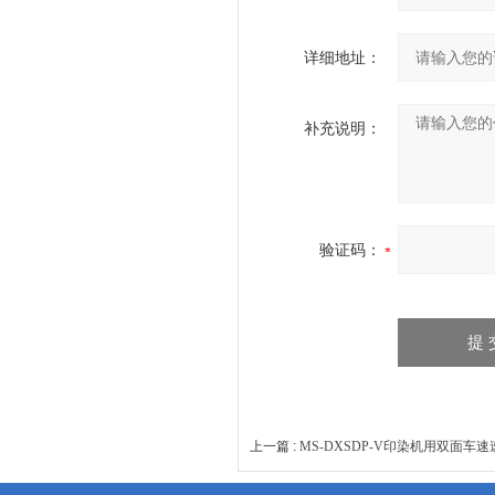
详细地址：
补充说明：
验证码：
上一篇 :
MS-DXSDP-V印染机用双面车