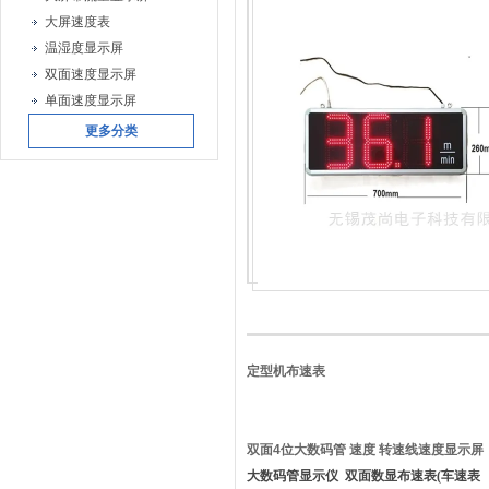
大屏速度表
温湿度显示屏
双面速度显示屏
单面速度显示屏
更多分类
定型机布速表
双面4位大数码管 速度 转速线速度显示屏
大数码管显示仪 双面数显布速表(车速表