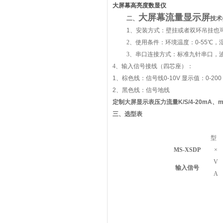
大屏幕高亮度数显仪
大屏幕流量显示屏
二、
技
1、安装方式
：
壁挂或者双环吊挂也
2、使用条件：环境温度：
0-55
℃
，
3、串口连接方式：标准九针串口，
4、输入信号接线（四芯座）：
1
、棕色线：信号线
0-10V
显示值：
0-200
2
、黑色线：信号地线
定制大屏显示表压力流量K/S/4-20mA、m
三、
选型表
型
MS-XSDP
×
V
输入信号
A