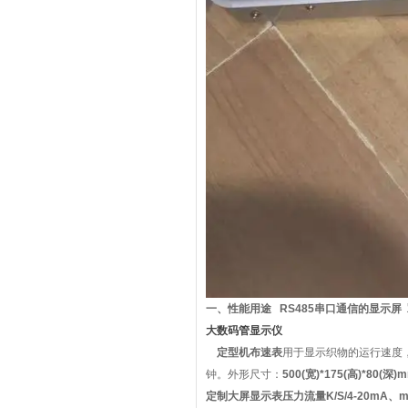
一、
性能用途
RS485串口通信的显示屏
大数码管显示仪
定型机布速表
用于显示织物的运行速度
钟。外形尺寸：
500(宽)*175(高)*80(深)
定制大屏显示表压力流量K/S/4-20mA、m