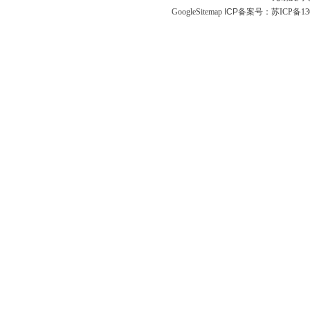
GoogleSitemap
ICP备案号：
苏ICP备130