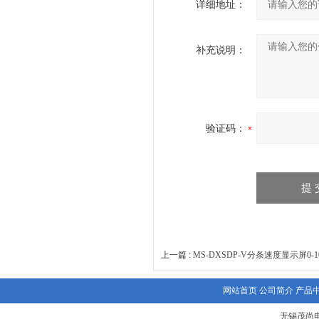
详细地址：
补充说明：
验证码：
上一篇 :
MS-DXSDP-V分条速度显示屏0
网站首页
公司简介
产品
无锡茂尚