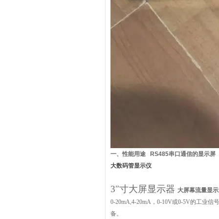
一、
性能用途
RS485串口通信的显示屏
大数码管显示仪
3″寸大屏显示器
大屏幕流量显示
0-20mA,4-20mA
，
0-10V
或
0-5V
的工业信
备。