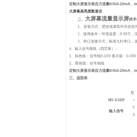
定制大屏显示表压力流量K/S/4-20mA、m
大屏幕高亮度数显仪
大屏幕流量显示屏
二、
技
1、安装方式
：
壁挂或者双环吊挂也
2、使用条件：环境温度：
0-55
℃
，
3、串口连接方式：标准九针串口，
4、输入信号接线（四芯座）：
1
、棕色线：信号线
0-10V
显示值：
0-200
2
、黑色线：信号地线
定制大屏显示表压力流量K/S/4-20mA、m
三、
选型表
型
MS-XSDP
×
V
输入信号
A