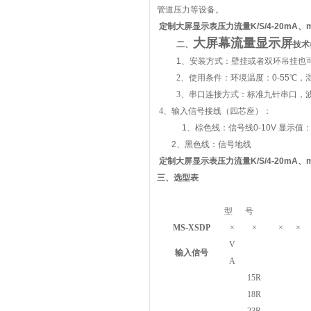
管道压力等设备。
定制大屏显示表压力流量K/S/4-20mA、m
大屏幕流量显示屏
二、
技术
1、安装方式
：
壁挂或者双环吊挂也
2、使用条件：环境温度：
0-55
℃
，
3、串口连接方式：标准九针串口，
4、输入信号接线（四芯座）：
1
、棕色线：信号线
0-10V
显示值
2
、黑色线：信号地线
定制大屏显示表压力流量K/S/4-20mA、m³
三、
选型表
型
号
MS-XSDP
×
×
×
×
V
输入信号
A
15R
18R