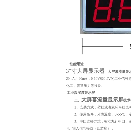
、
性能用途
3″寸大屏显示器
大屏幕流量显
20mA,4-20mA
，
0-10V
或
0-5V
的工业信号
化工，管道压力等设备。
工业温湿度显示屏
大屏幕流量显示屏
二、
技术
1、安装方式
：
壁挂或者双环吊挂也
2、使用条件：环境温度：
0-55
℃
，
3、串口连接方式：标准九针串口，
4、输入信号接线（四芯座）：