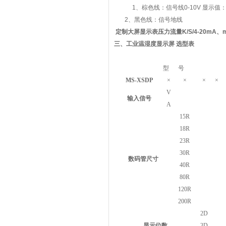
1
、棕色线：信号线
0-10V
显示值
2
、黑色线：信号地线
定制大屏显示表压力流量K/S/4-20mA、m³
三、
工业温湿度显示屏
选型表
型
号
MS-XSDP
×
×
×
×
V
输入信号
A
15R
18R
23R
30R
数码管尺寸
40R
80R
120R
200R
2D
显示位数
3D