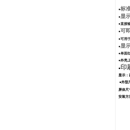
标准
●
显
●
●直接输
可
●
●可用
显
●
●单面
●
外壳上
印
●
显示：
●外型
屏体尺寸
安装方