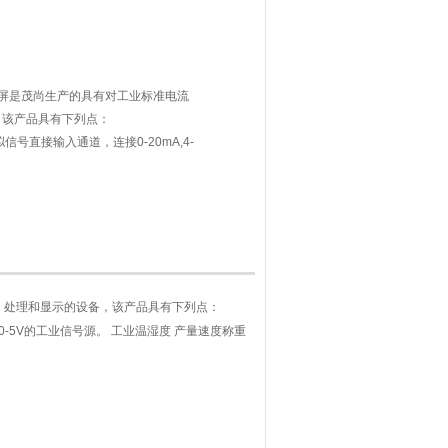
示屏是茂尚生产的具有对工业标准电流
备，该产品具有下列点：
信号直接输入通道，连接0-20mA,4-
源。 工业温湿度 产量速度称重 电子看板
，进行超限声光报警。
看板
采集、处理和显示的设备，该产品具有下列点：
V或0-5V的工业信号源。 工业温湿度 产量速度称重