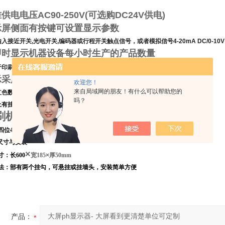
供电电压AC90-250V(可选购DC24V供电)
示屏侧面有按键可设置显示参数
入接近开关,光电开关,编码器或行程开关触点信号，或者模拟信号4-20mA DC/0-10V
即时显示机器设备每小时生产的产品数量
等显示生产效率
于印刷机械,纸箱机械,生产线
示采用大型红色高亮数码管,适合远距离观看显示参数
欢迎您！
来自局域网的朋友！有什么可以帮助您的
红色
数码管,铝合金边框,外型美观(可选双面显示)
吗？
有挂钩,可悬挂或挂墙,安装方便
刷机每小时产量件数 UPH 速度显示屏
基本显示
四位4英寸(字高
101.6mm）红
色LED显示,范围
0-9999
尺寸与安装
×
：长600
宽185
×
厚50mm
法：部有两个挂勾，可悬挂或挂墙头，安装简单方便
产品：