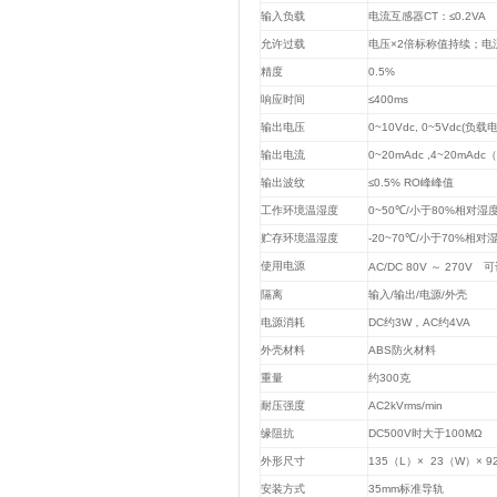
输入负载
电流互感器
CT
：
≤0.2VA
允许过载
电压
×2
倍标称值持续；电
精度
0.5%
响应时间
≤400ms
输出电压
0~10Vdc, 0~5Vdc(
负载
输出电流
0~20mAdc ,4~20mAdc
输出波纹
≤0.5% RO
峰峰值
工作环境温湿度
0~50℃/
小于
80%
相对湿
贮存环境温湿度
-20~70℃/
小于
70%
相对
使用电源
AC/DC 80V
～
270V
可
隔离
输入
/
输出
/
电源
/
外壳
电源消耗
DC
约
3W
，
AC
约
4VA
外壳材料
ABS
防火材料
重量
约
300
克
耐压强度
AC2kVrms/min
缘阻抗
DC500V
时大于
100MΩ
外形尺寸
135
（
L
）
× 23
（
W
）
× 9
安装方式
35mm
标准导轨