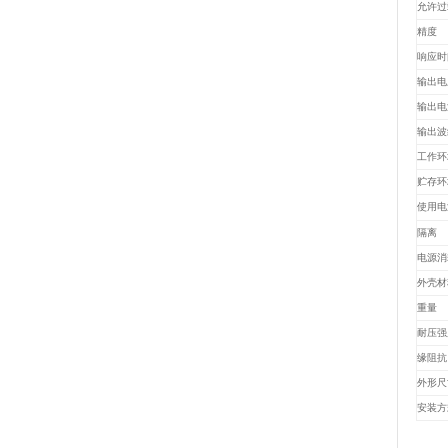
允许过
精度
响应时
输出电
输出电
输出波
工作环
贮存环
使用电
隔离
电源消
外壳材
重量
耐压强
缘阻抗
外形尺
安装方