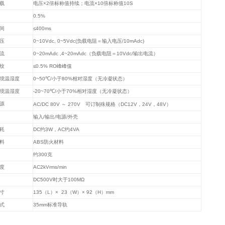
载
电压
×2
倍标称值持续；电流
×10
倍标称值
10S
0.5%
间
≤400ms
压
0~10Vdc, 0~5Vdc(
负载电阻＝输入电压
/10mAdc)
流
0~20mAdc ,4~20mAdc
（负载电阻＝
10Vdc/
输出电流）
纹
≤0.5% RO
峰峰值
境温湿度
0~50℃/
小于
80%
相对湿度（无冷凝状态）
境温湿度
-20~70℃/
小于
70%
相对湿度（无冷凝状态）
源
AC/DC 80V
～
270V
可订制殊规格（
DC12V
，
24V
，
48V
）
输入
/
输出
/
电源
/
外壳
耗
DC
约
3W
，
AC
约
4VA
料
ABS
防火材料
约
300
克
度
AC2kVrms/min
DC500V
时大于
100MΩ
寸
135
（
L
）
× 23
（
W
）
× 92
（
H
）
mm
式
35mm
标准导轨