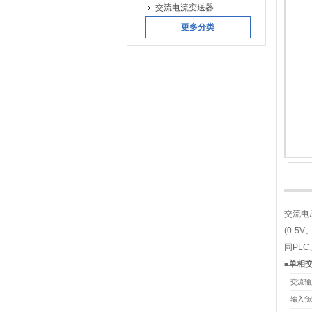
交流电流变送器
更多分类
交流电
(0-5
同PL
单相交
■
交流输
输入负