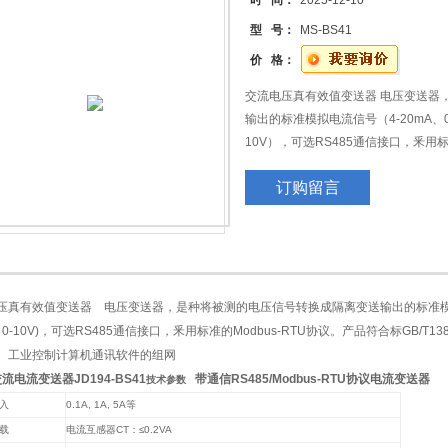
时 间：
2025-12-10
型 号：
MS-BS41
价 格：
交流电压真有效值变送器 电压变送器
输出的标准模拟电流信号（4-20mA、0
10V），可选RS485通信接口，釆用标
GB/T13850-1998。 采用导轨
订购留言
机通讯软件的组网
压真有效值变送器 电压变送器，是种将被测的电压信号转换成隔离变送输出的标准模拟电流
V、0-10V)，可选RS485通信接口，釆用标准的Modbus-RTU协议。产品符合标GB/T
C、工业控制计算机通讯软件的组网
流电流变送器JD194-BS41
带通信RS485/Modbus-RTU协议电流变送器
技术参数
入
0.1A
, 1A, 5A
等
载
电流互感器
CT
：
≤0.2VA