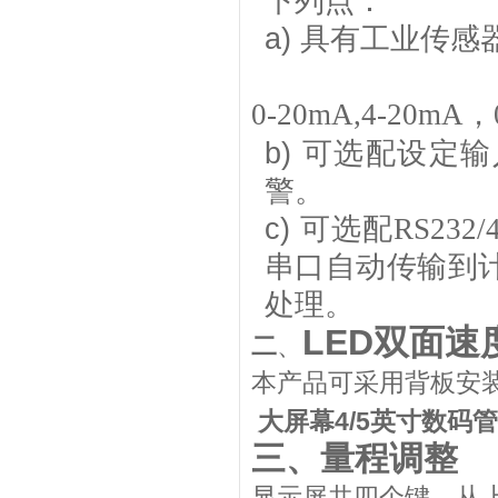
下列点：
a)
具有工业传感
0-20mA,4-20mA
，
b)
可选配设定输
警。
c)
可选配
RS232/
串口自动传输到
处理。
LED双面速
二
、
本产品可采用背板安
大屏幕4/5英寸数码
三、量程调整
显示屏共四个键，从