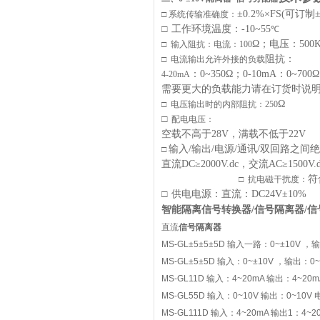
±
0.2%
×
F
S(
可订制
□
系统传输准确度：
□
工作环境温度：
-10~55
℃
Ω；电压：
500
□
输入阻抗：
电流
：
100
阻抗：
□
电流输出允许外接的负载
：
0~350
Ω；
0-10mA
：
0~700
Ω
4-20mA
需要更大的负载能力请在订货时说
Ω
□
电压输出时的内部阻抗：
25
0
□
配电电压
：
空载不高于
28V
，满载不低于
22V
输入
/
输出
/
电源
/
通讯
/
双回路之间绝
□
直流
DC
≥
2000V.dc
，交流
AC
≥
1500V.
符
□
抗电磁干扰度：
□
供电电源：
直流：
DC24V
±
10%
智能隔离信号转换器/
信号隔离器
/
直流
信号隔离器
MS-GL±5±5±5D 输入一路：0~±10V ，
MS-GL±5±5D 输入：0~±10V ，输出：0
MS-GL11D 输入：4~20mA 输出：4~20
MS-GL55D 输入：0~10V 输出：0~10V
MS-GL111D 输入：4~20mA 输出1：4~2