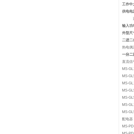
工作中
供电电
输入功
外型尺
二进二出
热电偶
一分二温
直流信
MS-G
MS-G
MS-G
MS-G
MS-G
MS-G
MS-G
配电器
MS-P
MS-P