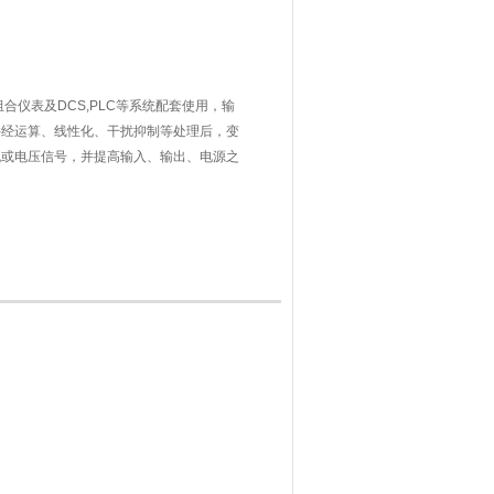
组合仪表及DCS,PLC等系统配套使用，输
并经运算、线性化、干扰抑制等处理后，变
流或电压信号，并提高输入、输出、电源之
田、石化、制造、电力、冶金等行业的自控
T100 热电偶温度信号变送器K型转4-