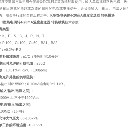
温度变送器与单元组合仪表及DCS,PLC等系统配套使用，
输入单路或双路热电偶、热
送输出隔离的单路或双路的线性的电流或电压信号，并提高输入、输出、电源之间
力、冶金等行业的自控工程之中
。
K型热电偶转4-20mA温度变送器 转换模块
、
T型热电偶转4-20mA温度变送器 转换模块
技术参数
号类型:
：K、E、S、B、J、R、N、T
Pt100、Cu100、Cu50、BA1、BA2
度：
±0.2%×F·S
度补偿准确度：
±1℃（预热时间10分钟）
电阻时允许的引线电阻：
≤30Ω
移：
±0.01%×F·S/℃（100ppm）
出允许外接的负载阻抗：
A
输出时0~550Ω；0-10mA输出时0~1.1kΩ，
输入/输出/电源之间)：
00V.dc,不小于1500V.ac
电源/输入/输出之间):
100MΩ（1分钟）
允许大气压力:
80-106kPa
续工作的环境温度:
-10-+55℃