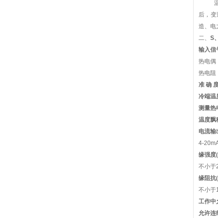
后，变
造、电
二、
S
输入信
热电偶
热电阻：
准 确 
冷端温
测量热
温度飘
电流输
4-20m
缘强度(
不小于20
缘阻抗(
不小于
工作中
允许连