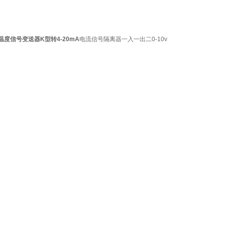
温度信号变送器K型转4-20mA
电流信号隔离器一入一出二0-10v