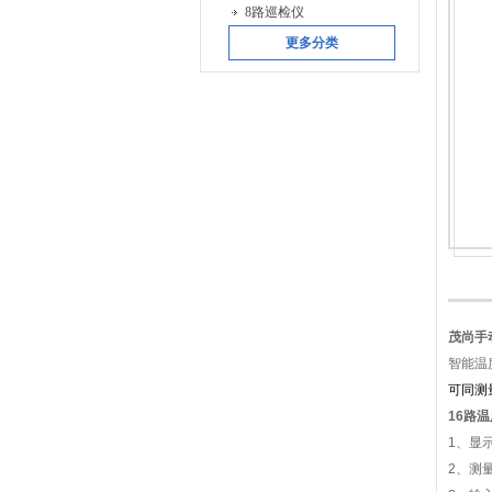
8路巡检仪
更多分类
茂尚手
智能温
可同测
16路
1、显
2、测量