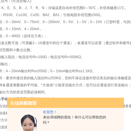
入信号：(可混合输入)
偶: K、E、S、B、J、T、R、N；冷端温度自动补偿范围0～50℃，补偿准确度±1℃。
：Pt100、Cu100、Cu50、BA2、BA1；引线电阻补偿范围≤50Ω。
压：0～20mV、0～75mV、0～200mV、0～5V、1～5V；0～10V（订货时需，
：0～10mA、4～20mA 。
阻：0～400Ω（远传压力表）。
6通道点数可选（可屏蔽2～16通道中的任个通道）；各通道可以设置（通过软件和硬
程范围和小数点位数。
输入阻抗：电流信号Ri=100Ω；电压信号Ri=500KΩ。
拟输出：
：4～20mA输出时Ro≤550Ω；0～10mA输出时Ro≤1.1KΩ。
号：要求外接仪表的输入阻抗Ri≥250KΩ，否则不保证连接外部仪表后的输出准确度
择各通道测量值的平均值、*大值或*小值变送输出方式；也可以任通道进行变送输出
输出方式的变送范围必须相同。
尚
手动/自动温度压力巡检仪
巡检方式：
自动两种巡检方式，也可定点显示，可通过按键切换选择。手动巡检时可通过按键查
欢迎您！
动巡检时根据设定的时间间隔显示各通道测量值，间隔时间可设置。
来自局域网的朋友！有什么可以帮助您的
警方式：多种报警方式可以供用户选择。
吗？
通道统设置报警值、共用继电器输出；