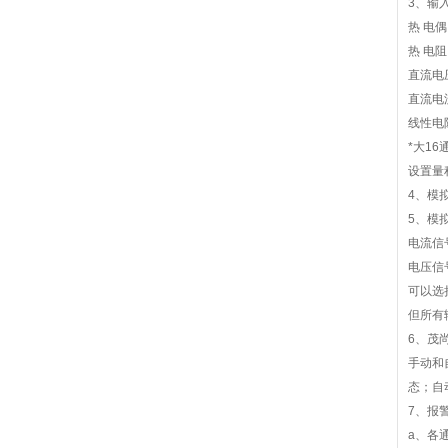
3、输
热 电
热 电阻
直流电
直流电流
线性电
*大1
设置量
4、模拟
5、模
电流信号
电压信
可以选
但所有
6、茂
手动和
态；自
7、报
a、各