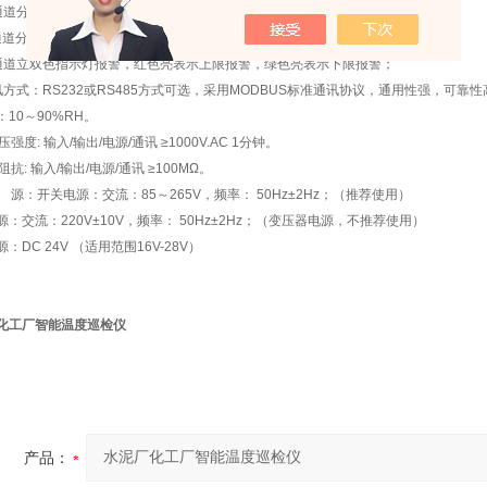
通道分别设置报警值、共用继电器输出；
通道分别设置报警值、立继电器输出（本方式需另配报警控制盒）；
通道立双色指示灯报警，红色亮表示上限报警，绿色亮表示下限报警；
讯方式：RS232或RS485方式可选，采用MODBUS标准通讯协议，通用性强，可靠性
10～90%RH。
压强度: 输入/输出/电源/通讯 ≥1000V.AC 1分钟。
阻抗: 输入/输出/电源/通讯 ≥100MΩ。
 源：开关电源：交流：85～265V，频率： 50Hz±2Hz；（推荐使用）
源：交流：220V±10V，频率： 50Hz±2Hz；（变压器电源，不推荐使用）
：DC 24V （适用范围16V-28V）
化工厂智能温度巡检仪
产品：