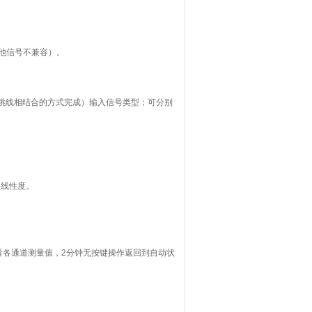
与其他信号不兼容）。
件跳线相结合的方式完成）输入信号类型；可分别
及线性度。
；
看各通道测量值，2分钟无按键操作返回到自动状