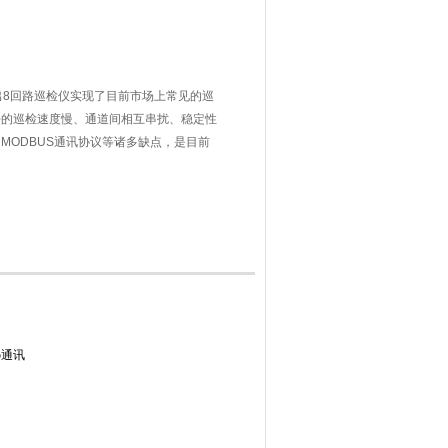
出8回路巡检仪实现了目前市场上常见的巡
去的巡检速度慢、通道间相互串扰、稳定性
MODBUS通讯协议等诸多缺点，是目前
巡检仪，带485通讯 茂尚手动/自动温度压
5通讯