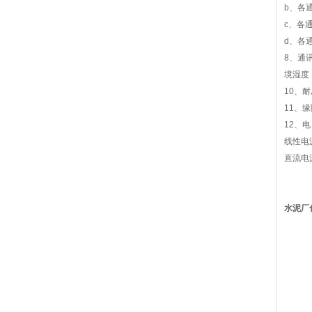
b、各
c、各
d、各
8、通
境湿度：
10、耐
11、缘
12、电
线性电
直流电源
水泥厂