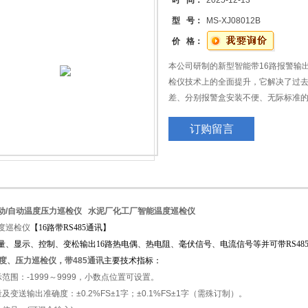
时 间：
2025-12-13
型 号：
MS-XJ08012B
价 格：
本公司研制的新型智能带16路报警输
检仪技术上的全面提升，它解决了过
差、分别报警盒安装不便、无际标准的
功能*的巡检仪产品。16路温度、压力
订购留言
力巡检仪
水泥厂化工厂智能温度巡检仪
动/自动温度压力巡检仪
水泥厂化工厂智能温度巡检仪
度巡检仪
【16路带RS485通讯】
量、显示、控制、变松输出16路热电偶、热电阻、毫伏信号、电流信号等并可带RS48
温度、压力巡检仪，带485通讯
主要技术指标：
示范围：-1999～9999，小数点位置可设置。
及变送输出准确度：±0.2%FS±1字；±0.1%FS±1字（需殊订制）。