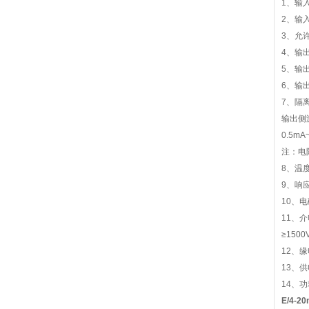
1、输入
2、输入
3、允许
4、输出
5、输
6、输出
7、隔
输出
0.5m
注：电
8、温度
9、响应
10、电
11、
≥150
12、缘
13、供
14、功
E/4-