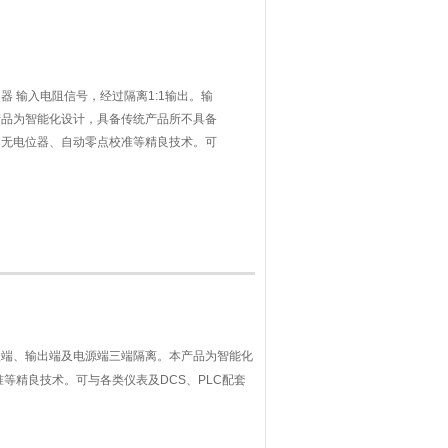
器 输入电阻信号，经过隔离1:1输出。输
产品为智能化设计，具备传统产品所不具备
、无电位器、自动零点校准等精良技术。可
100热电阻转pt100/4-20mA温度信号隔
入端、输出端及电源端三端隔离。本产品为智能化
等精良技术。可与各类仪表及DCS、PLC配套