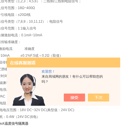
信号类型（1,2,3；4,5,6）：二线制/三线制电阻信号；
信号范围：18Ω~400Ω
引线电阻：≤20Ω/线
信号类型（7,8,9；10,11,12）：电阻信号
出信号范围：1:1输入信号
侧激励电流：0.1mA~10mA
离传输准确度：
侧激励电流 准确度
A~10mA ±0.1%F.S或＜0.2Ω（取值）
阻传输精度随激励电流减小而下降
漂移：40ppm/℃
欢迎您！
时间：≤0.5S
来自局域网的朋友！有什么可以帮助您的
吗？
磁兼容：EMC符合IEC 61326-3-1
介电强度（漏电流1mA,测试时间1分钟）：
0VAC（输入/输出/电源之间）
电阻：≥100MΩ（输入/输出/电源之间）
电电压范围：18V DC~32V DC(典型值：24V DC)
耗：0.4W（24V DC供电）
20mA温度信号隔离器