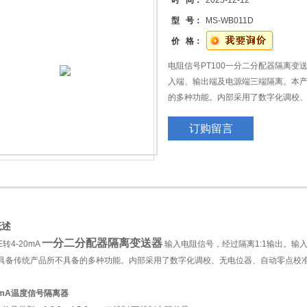
时 间：
2025-12-12
型 号：
MS-WB011D
价 格：
电阻信号PT100一分二分配器隔离变送
入端、输出端及电源端三端隔离。本
的多种功能。内部采用了数字化调校
与各类仪表及DCS、PLC配套使用。 PT
订购留言
离器
概述
一分二分配器隔离变送器
转4-20mA
输入电阻信号，经过隔离1:1输出。输
具备传统产品所不具备的多种功能。内部采用了数字化调校、无电位器、自动零点校准
20mA温度信号隔离器