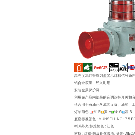
高亮度氙灯管爆闪型警示灯和信号扬
铝合金底座，经久耐用
安装金属保护网
利用在产品内部装的音调选择开关和
适合用于石油化学成套设备、油船、
灯罩颜色 :
红-R
黄-A
绿-G
蓝-B
底座标准颜色 : MUNSELL NO : 7.5 BG
喇叭外壳 标准颜色 : 红色
材质 : 灯罩-防爆钢化玻璃, 身体-DIECA