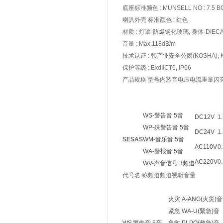
底座标准颜色 : MUNSELL NO : 7.5 BG
喇叭外壳 标准颜色 : 红色
材质 : 灯罩-防爆钢化玻璃, 身体-DIECA
音量 : Max.118dB/m
技术认证 : 韩产业安全公团(KOSHA), KR
保护等级 : ExdⅡCT6, IP66
产品规格
型号内装音电压电流重量闪
WS-警告音 5音
DC12V
1
WP-殊警告音 5音
DC24V
1
SESAS
WM-音乐音 5音
AC110V
0
WA-警报音 5音
AC220V
0
WV-声音信号 3频道
代号名 称频道频道视听音量
火灾 A-ANG(火災)音
紧急 WA-U(緊急)音