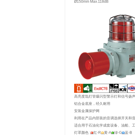
Ø150mm Max.118dB
高亮度氙灯管爆闪型警示灯和信号扬
铝合金底座，经久耐用
安装金属保护网
利用在产品内部装的音调选择开关和
适合用于石油化学成套设备、油船、
灯罩颜色 :
红-R
黄-A
绿-G
蓝-B