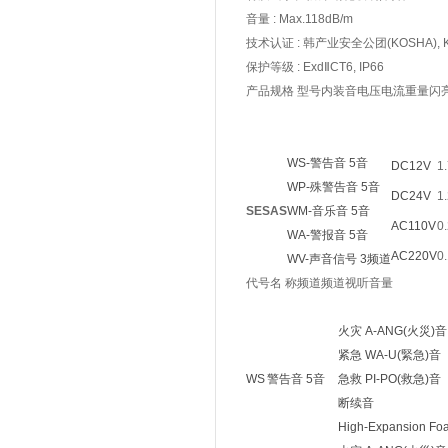
音量 : Max.118dB/m
技术认证 : 韩产业安全公团(KOSHA), KR
保护等级 : ExdⅡCT6, IP66
产品规格
型号内装音电压电流重量闪
WS-警告音 5音
DC12V
1
WP-殊警告音 5音
DC24V
1
SESAS
WM-音乐音 5音
AC110V
0
WA-警报音 5音
AC220V
0
WV-声音信号 3频道
代号名 称频道频道视听音量
火灾 A-ANG(火災)音
紧急 WA-U(緊急)音
WS
警告音 5音
急救 PI-PO(救急)音
断续音
High-Expansion Fo