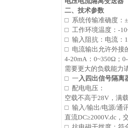
电压电流隔离变送器
二、
技术参数
□ 系统传输准确度：±0.
□ 工作环境温度：-10
□ 输入阻抗：电流：10
□ 电流输出允许外接
4-20mA
：0~350Ω；0
需要更大的负载能力
□ 一
入四出信号隔离
□ 配电电压：
空载不高于28V，满载
□ 输入/输出/电源/
直流DC≥2000V.dc，交
□ 抗电磁干扰度：符合I