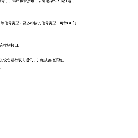
信号，并输出报警接点，以引起操作人员注意，
门等信号类型）及多种输入信号类型，可带OC门
音按键接口。
能的设备进行双向通讯，并组成监控系统。
。