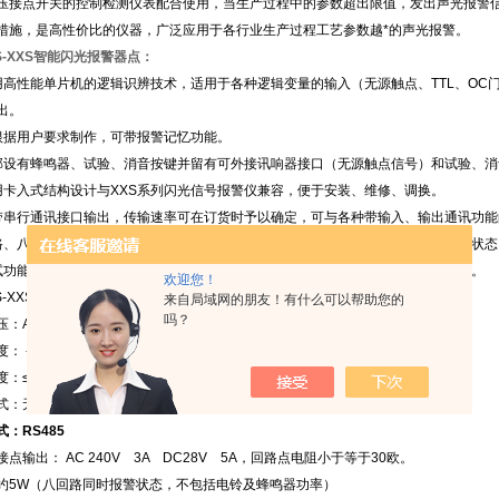
压接点开关的控制检测仪表配合使用，当生产过程中的参数超出限值，发出声光报警
措施，是高性价比的仪器，广泛应用于各行业生产过程工艺参数越*的声光报警。
S-XXS智能闪光报警器点：
用高性能单片机的逻辑识辨技术，适用于各种逻辑变量的输入（无源触点、TTL、OC
出。
根据用户要求制作，可带报警记忆功能。
部设有蜂鸣器、试验、消音按键并留有可外接讯响器接口（无源触点信号）和试验、消
用卡入式结构设计与XXS系列闪光信号报警仪兼容，便于安装、维修、调换。
带串行通讯接口输出，传输速率可在订货时予以确定，可与各种带输入、输出通讯功
路、八路输入信号，对应四个、八个高亮度数码管或发光块分别显示各通道的当前状态
试功能由外部接点开关或面板按键启动，消音功能由外部接点开关或面板按键控制。
欢迎您！
S-XXS智能闪光报警器参数：
来自局域网的朋友！有什么可以帮助您的
吗？
：AC200V±10% 50 HZ 或DC24V±10%
度：－10℃～45℃
度：≤85%
式：无源触点，不允许有附加输入功率。
：RS485
点输出： AC 240V 3A DC28V 5A，回路点电阻小于等于30欧。
约5W（八回路同时报警状态，不包括电铃及蜂鸣器功率）