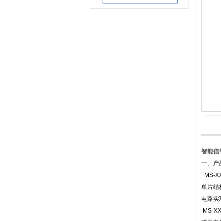
智能信
一、产
MS-
单片结
电路实
MS-