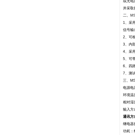
或无电
并采取
二、M
1、采
信号输
2、可
3、内
4、采
5、可
6、四
7、测
三、M
电源电压
环境温
相对湿
输入方
通讯方式
继电器接
功耗：