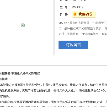
时 间：
2025-12-12
型 号：
MS-XXS
价 格：
MS-XXS系列闪光报警器广泛应用于
门。是种接点式声光报警显示仪表，
力强、可靠性高、接线简单等点。智能
订购留言
号报警器 带通讯八路声光报警仪
品概述：
XXS智能闪光报警器有着结构设计，性能*，使用寿命长、维修方便等点，结合了八回
构微机检测系统，实现了报警功能的电路，使得元件大大减少，整机重量约合0.5KG
现*隔离。
XXS智能闪光报警器采用内置蜂鸣器音响，面板指示闪烁及后端子输出无源触点方式