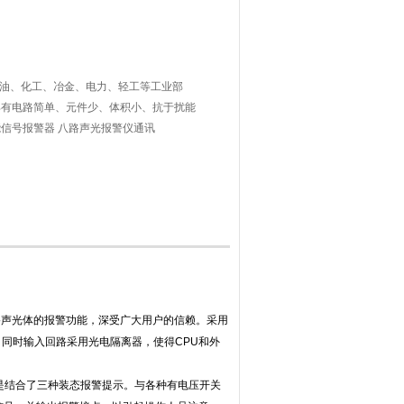
石油、化工、冶金、电力、轻工等工业部
具有电路简单、元件少、体积小、抗于扰能
信号报警器 八路声光报警仪通讯
路声光体的报警功能，深受广大用户的信赖。采用
。同时输入回路采用光电隔离器，使得CPU和外
，是结合了三种装态报警提示。与各种有电压开关