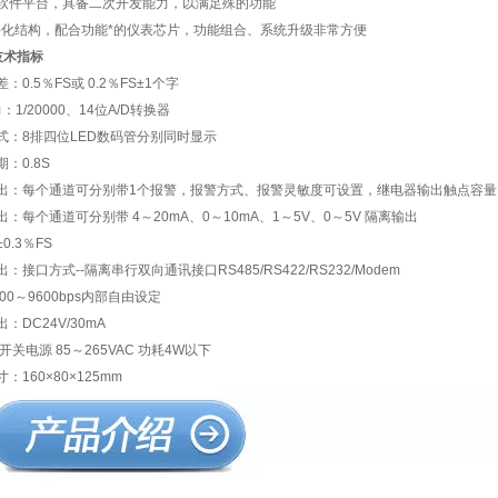
软件平台，具备二次开发能力，以满足殊的功能
块化结构，配合功能*的仪表芯片，功能组合、系统升级非常方便
技术指标
：0.5％FS或 0.2％FS±1个字
力：1/20000、14位A/D转换器
式：8排四位LED数码管分别同时显示
：0.8S
出：每个通道可分别带1个报警，报警方式、报警灵敏度可设置，继电器输出触点容量 AC
：每个通道可分别带 4～20mA、0～10mA、1～5V、0～5V 隔离输出
0.3％FS
：接口方式--隔离串行双向通讯接口RS485/RS422/RS232/Modem
300～9600bps内部自由设定
：DC24V/30mA
开关电源 85～265VAC 功耗4W以下
：160×80×125mm