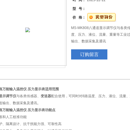
时 间：
2025-12-12
型 号：
价 格：
MS-MK808八通道显示调节仪与各
度、压力、液位、流量、重量等工业
输出、数据采集及通讯
MS-MK808八回路温度液位压力数显
订购留言
表
路万能输入温控仪 压力显示表
适用范围
显示调节仪
与各类传感器、
变送器
配合使用，可同时对8路温度、压力、液位、流量
送输出、数据采集及通讯。
路万能输入温控仪 压力显示表
功能点
准和人工校准功能
护、隔离设计、抗干扰能力强、可靠性高