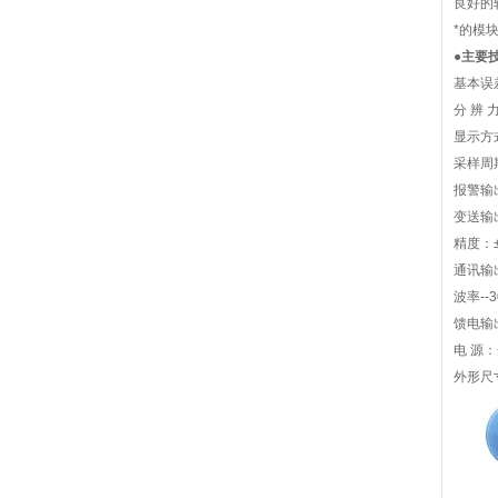
良好的
*的模
●主要
基本误差
分 辨 
显示方
采样周期
报警输
变送输出
精度：±
通讯输出
波率--
馈电输出
电 源：
外形尺寸