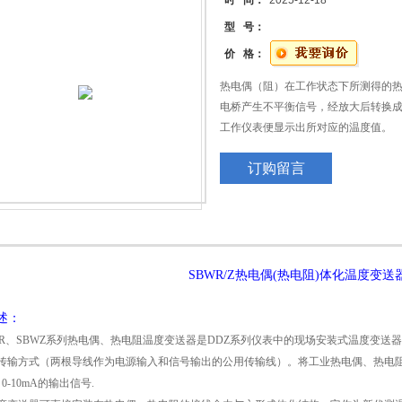
时 间：
2025-12-18
型 号：
价 格：
热电偶（阻）在工作状态下所测得的
电桥产生不平衡信号，经放大后转换成
工作仪表便显示出所对应的温度值。
订购留言
SBWR/Z热电偶(热电阻)体化温度变送
述：
R、SBWZ系列热电偶、热电阻温度变送器是DDZ系列仪表中的现场安装式温度变送
传输方式（两根导线作为电源输入和信号输出的公用传输线）。将工业热电偶、热电阻
、0-10mA的输出信号.