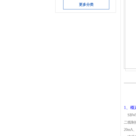
更多分类
1、概
SBW
二线制
20mA