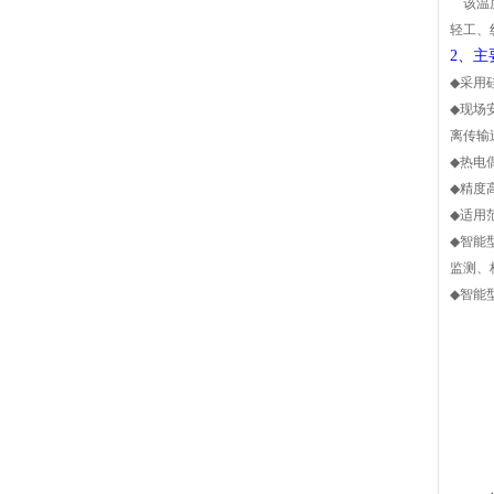
该温度
轻工、
2、主
◆
采用
◆
现场
离传
◆
热电
◆
精度
◆
适用
◆
智能
监测、
◆
智能