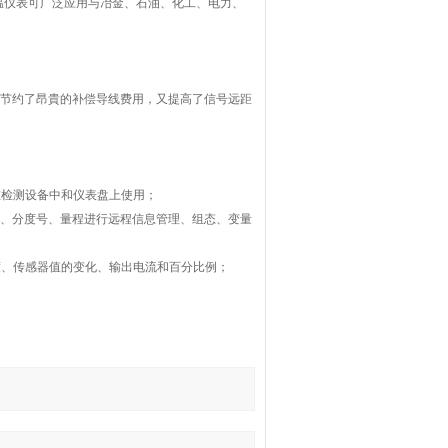
仪表可广泛应用与冶金、石油、化工、电力、
节约了昂貴的补偿导线费用，又提高了信号远距
在检测设备中和仪表盘上使用；
号、分度号、量程进行远程信息管理、组态、变量
度、传感器值的变化、输出电流和百分比例；