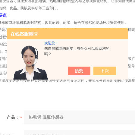
变送器可直接安装在热电偶、热电阻的接线盒内与之形成体化结构。它作为新代测温
纺织、食品、防以及科研等工业部门。
要点：
硅橡胶或环氧树脂密封结构，因此耐震、耐湿、适合在恶劣的现场环境安装使用。
安装在热电偶、热电阻的接线盒内使用，直接输出4-20mA、0-10mA的输出信号
,
这样既
输过程中的抗干扰能力；
欢迎您！
偶变送器具有冷端温度自动补偿功能；
来自局域网的朋友！有什么可以帮助您的
高、功耗低，使用环境温度范围宽，工作稳定可靠；
吗？
范围广、既可以与热电偶、热电阻形成体化现场安装结构，也可以作为功能模块安装
型温度变送器可通过HART调制解调器与上位机通讯或与手持器和PC机对变送器的型
校准和维护功能；
型温度变送器可按用户实际需要调整变送器的显示方向，并显示变送器所测的介质温
产品：