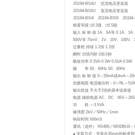
JD194-BS4U 交流电压变送器
JD194-BS5U 直流电压变送器
JD194-BS4I JD194-BS5I JD194
精度等级 □0.2级、□0.5级
输入 标 称 值 1A、5A等 0.1A、1A、
500V等 75mV、1V、10V、100V、3
过量程 持续 1.2倍 1.2倍
瞬时 10倍/5秒 2倍/1秒
吸收功率 0.3VA 0.3W 0.5VA 0.5W
频 率 50、60Hz 50、60Hz
输出 标 称 值 0～20mA或4mA～20
负载电阻 电流输出时：0＜RL＜510
输出纹波 不大于2倍的基本误差值
电源 辅助电源 AC、DC 85V～265
功 耗 ＜3.5VA
缘强度 2kV／50Hz／1min
响应时间 500mS
通讯（选件） RS485／MODBUS－
● 安装方式：安装在35mm的标准