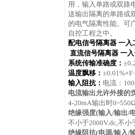
用，输入单路或双路
送输出隔离的单路或
的电气隔离性能。可
自控工程之中。
配电信号隔离器 一入
直流信号隔离器 一入
系统传输准确度：
±
0.
温度飘移：
±
0.01%×F
输入阻抗：
电流：
100
电流输出允许外接的
4-20mA
输出时
0~550
绝缘强度
(
输入
/
输出
/
不小于
2000V.dc,
不小
绝缘阻抗
(
电源
/
输入
/