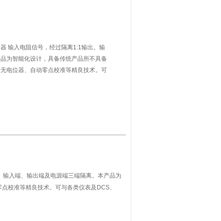
器 输入电阻信号，经过隔离1:1输出。输
产品为智能化设计，具备传统产品所不具备
、无电位器、自动零点校准等精良技术。可
100热电阻转pt100/4-20mA温度信号隔
出。输入端、输出端及电源端三端隔离。本产品为
点校准等精良技术。可与各类仪表及DCS、