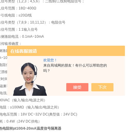
信号类型（1,2,3；4,5,6）：二线制/三线制电阻信号；
信号范围：18Ω~400Ω
引线电阻：≤20Ω/线
信号类型（7,8,9；10,11,12）：电阻信号
出信号范围：1:1输入信号
侧激励电流：0.1mA~10mA
离传输准确度：
侧激励电流 准确度
A~10mA ±0.1%F.S或＜0.2Ω（取值）
欢迎您！
阻传输精度随激励电流减小而下降
来自局域网的朋友！有什么可以帮助您的
吗？
漂移：40ppm/℃
时间：≤0.5S
磁兼容：EMC符合IEC 61326-3-1
介电强度（漏电流1mA,测试时间1分钟）：
0VAC（输入/输出/电源之间）
电阻：≥100MΩ（输入/输出/电源之间）
电电压范围：18V DC~32V DC(典型值：24V DC)
耗：0.4W（24V DC供电）
0热电阻转pt100/4-20mA温度信号隔离器