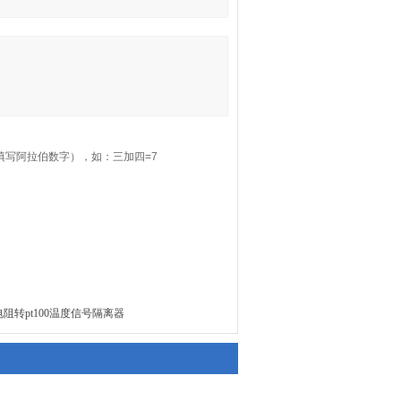
填写阿拉伯数字），如：三加四=7
0热电阻转pt100温度信号隔离器