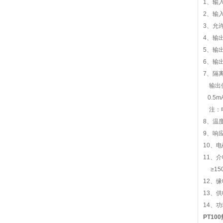
1、输入
2、输入
3、允许
4、输出
5、输
6、输出
7、隔
输出
0.5m
注：电
8、温度
9、响应
10、电
11、
≥150
12、缘
13、供
14、功
PT10