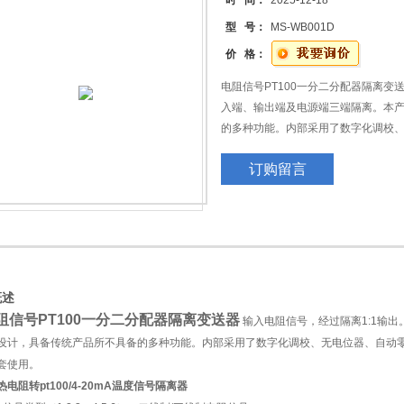
时 间：
2025-12-18
型 号：
MS-WB001D
价 格：
电阻信号PT100一分二分配器隔离变送
入端、输出端及电源端三端隔离。本
的多种功能。内部采用了数字化调校
与各类仪表及DCS、PLC配套使用。 PT
订购留言
离器
概述
阻信号PT100一分二分配器隔离变送器
输入电阻信号，经过隔离1:1输
设计，具备传统产品所不具备的多种功能。内部采用了数字化调校、无电位器、自动零
配套使用。
0热电阻转pt100/4-20mA温度信号隔离器