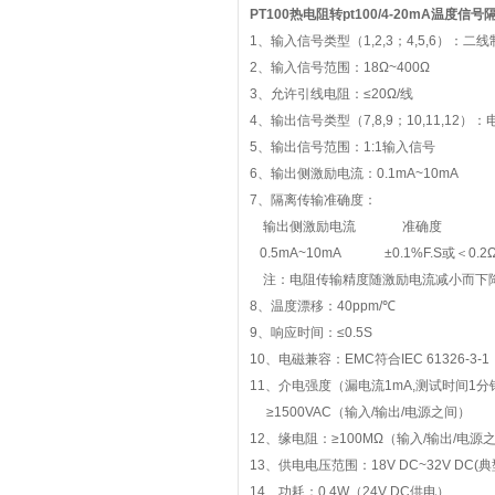
PT100热电阻转pt100/4-20mA温度信号
1、输入信号类型（1,2,3；4,5,6）：二
2、输入信号范围：18Ω~400Ω
3、允许引线电阻：≤20Ω/线
4、输出信号类型（7,8,9；10,11,12）
5、输出信号范围：1:1输入信号
6、输出侧激励电流：0.1mA~10mA
7、隔离传输准确度：
输出侧激励电流 准确度
0.5mA~10mA ±0.1%F.S或＜0.
注：电阻传输精度随激励电流减小而下
8、温度漂移：40ppm/℃
9、响应时间：≤0.5S
10、电磁兼容：EMC符合IEC 61326-3-1
11、介电强度（漏电流1mA,测试时间1分
≥1500VAC（输入/输出/电源之间）
12、缘电阻：≥100MΩ（输入/输出/电源
13、供电电压范围：18V DC~32V DC(典
14、功耗：0.4W（24V DC供电）