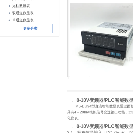
光柱数显表
双通道数显表
单通道数显表
更多分类
一、
0-10V变频器/PLC智能数
MS-DU94
型直流智能数显表
通过面
具有
4
～
20mA
模拟信号变送输出功能，方
化仪表。
二、
0-10V变频器/PLC智能数
2.1
DC 75mV
D
、标称信号输入：
，