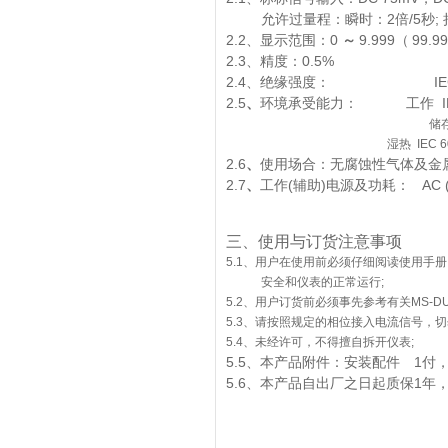
2
/5
;
允许过量程：瞬时：
倍
秒
2.
2
0
9.999
99
.99
、
显示范围：
～
（
2.3
0.5%
、精度：
2.4
IEC 60255
、
绝缘强度：
2.5
I
、
环境承受能力：
工作
储
湿热
IEC 
2.
6
、
使用场合：无腐蚀性气体及金
2.7
(
)
AC (
、
工作
辅助
电源及功耗：
三、使用与订货注意事项
5.1
、用户在使用前必须仔细阅读使用手册
安全和仪表的正常运行
;
5.2
、用户订货前必须事先参考有关
MS-D
5.3
、请按照规定的相位接入电流信号，切
5.4
、未经许可，不得擅自拆开仪表
;
5.5
1
、本产品附件：安装配件
付
5.6
1
、本产品自出厂之日起质保
年