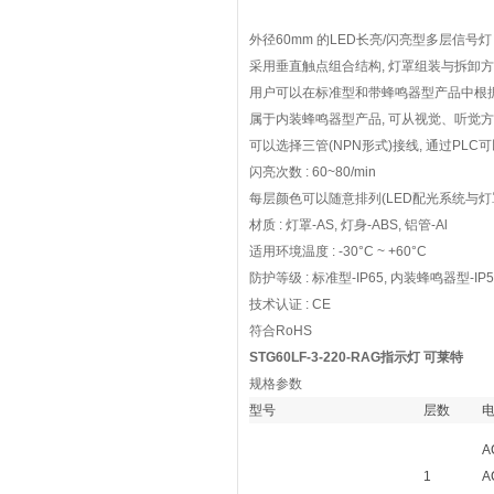
外径60mm 的LED长亮/闪亮型多层信号灯
采用垂直触点组合结构, 灯罩组装与拆卸
用户可以在标准型和带蜂鸣器型产品中根
属于内装蜂鸣器型产品, 可从视觉、听觉
可以选择三管(NPN形式)接线, 通过PLC
闪亮次数 : 60~80/min
每层颜色可以随意排列(LED配光系统与灯
材质 : 灯罩-AS, 灯身-ABS, 铝管-Al
适用环境温度 : -30°C ~ +60°C
防护等级 : 标准型-IP65, 内装蜂鸣器型-IP5
技术认证 : CE
符合RoHS
STG60LF-3-220-RAG指示灯 可莱特
规格参数
型号
层数
A
1
A