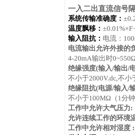
一入二出直流信号隔
系统传输准确度：
±
0.
温度飘移：
±
0.01%×F
输入阻抗：
电流：
100
电流输出允许外接的
4-20mA
输出时
0~550
绝缘强度
(
输入
/
输出
/
不小于
2000V.dc,
不小
绝缘阻抗
(
电源
/
输入
/
不小于
100M
Ω（
1
分
工作中允许大气压力
:
允许连续工作的环境
工作中允许相对湿度
: