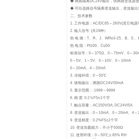
◆ 两路隔离DC24V输出，供两路变送器
◆ 可任选路信号隔离变送输出，变送输出
二、技术参数
1. 工作电源：AC/DC85～260V(其它电
2. 输入信号: (共19种）
热 电 偶：T、R、J、WRe3-25、B、S 、
热 电 阻：Pt100、Cu50
标准信号：0～375Ω、0～75mV、0～30
0～5V、1～5V、0～10V、0～10mA
0～20mA、4～20mA
3. 冷端补偿：0～50℃
4. 馈电输出：两路DC24V/30mA
5. 显示范围：-1999～9999
6. 精 度: 0.2％FS±1个字
7. 触点容量：AC250V/3A; DC24V/5A
8. 变送输出：0～10mA、0～20mA、4～
9. 变送精度：0.2%FS±2个字
10. 变送负载能力：不小于500Ω
11. 使用环境：0～50℃;≤ 85% RH