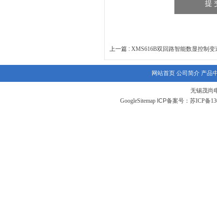
上一篇 :
XMS616B双回路智能数显控制变
网站首页
公司简介
产品
无锡茂尚
GoogleSitemap
ICP备案号：
苏ICP备130