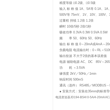
精度等级 □0.2级、□0.5级
输入 标 称 值 1A、5A等 0.1A、1A、
500V等 75mV、1V、10V、100V、3
过量程 持续 1.2倍 1.2倍
瞬时 10倍/5秒 2倍/1秒
吸收功率 0.3VA 0.3W 0.5VA 0.5W
频 率 50、60Hz 50、60Hz
输出 标 称 值 0～20mA或4mA～20
负载电阻 电流输出时：0＜RL＜510
输出纹波 不大于2倍的基本误差值
电源 辅助电源 AC、DC 85V～265
功 耗 ＜3.5VA
缘强度 2kV／50Hz／1min
响应时间 500mS
通讯（选件） RS485／MODBUS－
● 安装方式：安装在35mm的标准
电流变送器JD194-BS4I 0-5A/4-20mA A