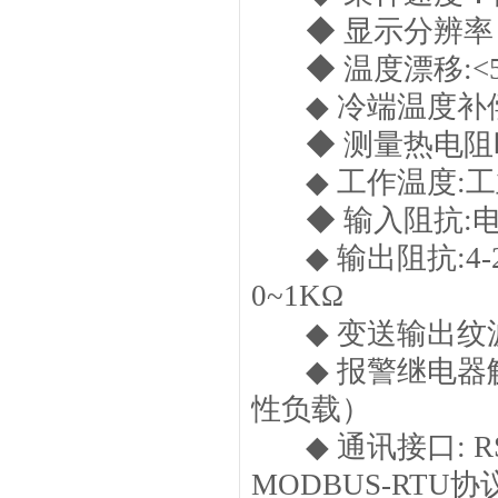
◆ 显示分辨率
◆ 温度漂移:<5
◆ 冷端温度补偿
◆ 测量热电阻时
◆ 工作温度:工业
◆ 输入阻抗:电流
◆ 输出阻抗:4-2
0~1KΩ
◆ 变送输出纹波:≤
◆ 报警继电器触点
性负载）
◆ 通讯接口: RS2
MODBUS-RTU协