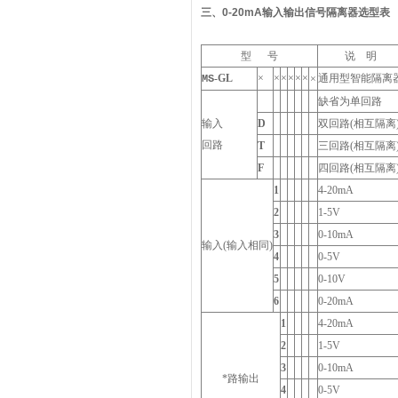
三、
0-20mA输入输出信号隔离器
选型表
型 号
说 明
-GL
×
×
×
×
×
×
通用型智能隔离
MS
×
缺省为单回路
输入
D
双回路(相互隔离
回路
T
三回路(相互隔离
F
四回路(相互隔离
1
4-20mA
2
1-5V
3
0-10mA
输入(输入相同)
4
0-5V
5
0-10V
6
0-20mA
1
4-20mA
2
1-5V
3
0-10mA
*路输出
4
0-5V