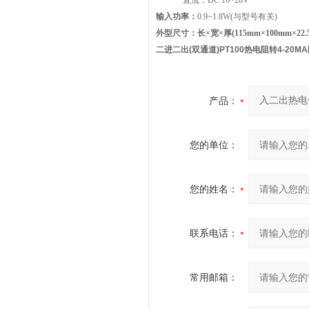
直流：
DC 16~28V
输入功率：
0.9~1.8W(
与型号有关
)
外型尺寸：长×宽×厚
(115mm
×
100mm
×
22
二进二出(双通道)PT100热电阻转4-20
产品：
您的单位：
您的姓名：
联系电话：
常用邮箱：