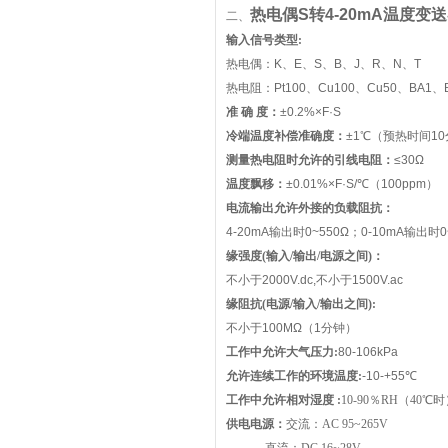
热电偶S转4-20mA温度变
二、
输入信号类型:
热电偶：K、E、S、B、J、R、N、T
热电阻：Pt100、Cu100、Cu50、BA1、
准 确 度：
±0.2%×F·S
冷端温度补偿准确度：
±1℃（预热时间1
测量热电阻时允许的引线电阻：
≤30Ω
温度飘移：
±0.01%×F·S/℃（100ppm）
电流输出允许外接的负载阻抗：
4-20mA
输出时0~550Ω；0-10mA输出时0~
缘强度(输入/输出/电源之间)：
不小于2000V.dc,不小于1500V.ac
缘阻抗(电源/输入/输出之间):
不小于100MΩ（1分钟）
工作中允许大气压力:
80-106kPa
允许连续工作的环境温度:
-10-+55℃
工作中允许相对湿度 :
10-90
％
RH
（
40
℃时
供电电源：
交流：
AC 95~265V