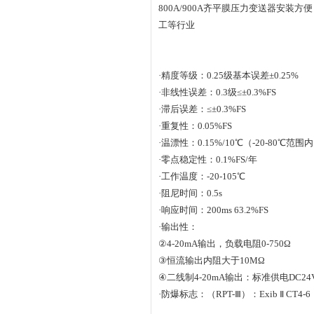
800A/900A
齐平膜压力变送器
安装方便
工等行业
·
精度等级：0.25级基本误差±0.25%
·非线性误差：0.3级≤±0.3%FS
·滞后误差：≤±0.3%FS
·
重复性：0.05%FS
·
温漂性：0.15%/10℃（-20-80℃范围
·
零点稳定性：0.1%FS/年
·
工作温度：-20-105℃
·
阻尼时间：0.5s
·
响应时间：200ms 63.2%FS
·输出性：
②4-20mA
输出，负载电阻0-750Ω
③恒流输出内阻大于10MΩ
④二线制4-20mA输出：标准供电DC24
·防爆标志：（RPT-Ⅲ）：Exib Ⅱ CT4-6