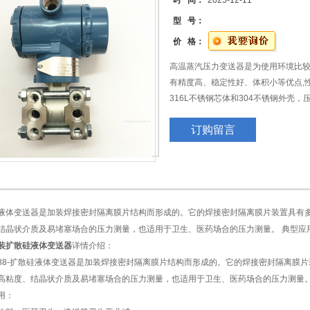
时 间：
2025-12-11
型 号：
价 格：
高温蒸汽压力变送器是为使用环境比较
有精度高、稳定性好、体积小等优点,
316L不锈钢芯体和304不锈钢外壳
现场可调，可显示。 炉膛负压变送器
订购留言
法兰安装扩散硅液体变送器
液体变送器是加装焊接密封隔离膜片结构而形成的。它的焊接密封隔离膜片装置具有
结晶状介质及易堵塞场合的压力测量，也适用于卫生、医药场合的压力测量。 典型应
装扩散硅液体变送器
详情介绍：
2088-扩散硅液体变送器是加装焊接密封隔离膜片结构而形成的。它的焊接密封隔离
高粘度、结晶状介质及易堵塞场合的压力测量，也适用于卫生、医药场合的压力测量
用：