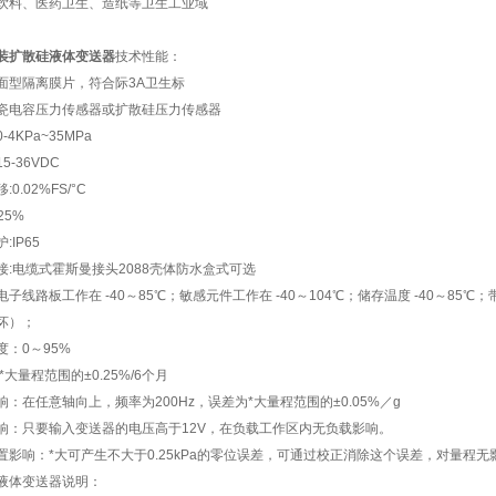
饮料、医药卫生、造纸等卫生工业域
装扩散硅液体变送器
技术性能：
面型隔离膜片，符合际3A卫生标
瓷电容压力传感器或扩散硅压力传感器
-4KPa~35MPa
5-36VDC
0.02%FS/°C
25%
:IP65
接:电缆式霍斯曼接头2088壳体防水盒式可选
子线路板工作在 -40～85℃；敏感元件工作在 -40～104℃；储存温度 -40～85℃；
坏）；
度：0～95%
*大量程范围的±0.25%/6个月
响：在任意轴向上，频率为200Hz，误差为*大量程范围的±0.05%／g
响：只要输入变送器的电压高于12V，在负载工作区内无负载影响。
置影响：*大可产生不大于0.25kPa的零位误差，可通过校正消除这个误差，对量程
液体变送器说明：