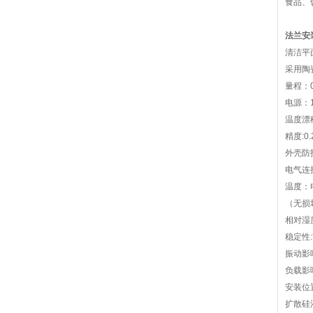
食品、
法兰安
清洁平
采用陶
量程：0
电源：1
温度漂移:
精度:0.
外壳防护
电气连
温度：电
（无损
相对湿
稳定性:
振动影
负载影
安装位
扩散硅