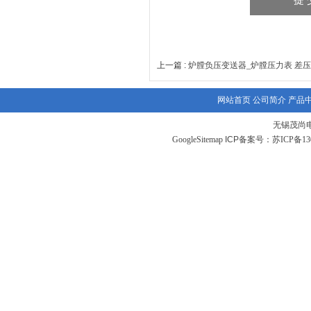
上一篇 :
炉膛负压变送器_炉膛压力表 差
网站首页
公司简介
产品
无锡茂尚
GoogleSitemap
ICP备案号：
苏ICP备130