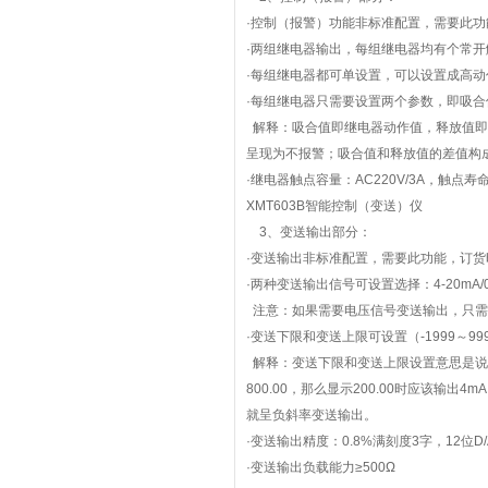
·控制（报警）功能非标准配置，需要此功
·两组继电器输出，每组继电器均有个常开
·每组继电器都可单设置，可以设置成高
·每组继电器只需要设置两个参数，即吸合
解释：吸合值即继电器动作值，释放值即
呈现为不报警；吸合值和释放值的差值构
·继电器触点容量：AC220V/3A，触点寿
XMT603B智能控制（变送）仪
3、变送输出部分：
·变送输出非标准配置，需要此功能，订货
·两种变送输出信号可设置选择：4-20mA/0
注意：如果需要电压信号变送输出，只需要在
·变送下限和变送上限可设置（-1999～99
解释：变送下限和变送上限设置意思是说你
800.00，那么显示200.00时应该输
就呈负斜率变送输出。
·变送输出精度：0.8%满刻度3字，12位D
·变送输出负载能力≥500Ω