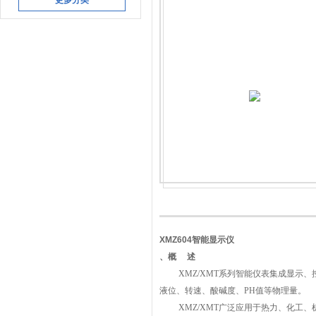
更多分类
XMZ604智能显示仪
、概 述
XMZ/XMT系列智能仪表集成显示、
液位、转速、酸碱度、PH值等物理量。
XMZ/XMT广泛应用于热力、化工、