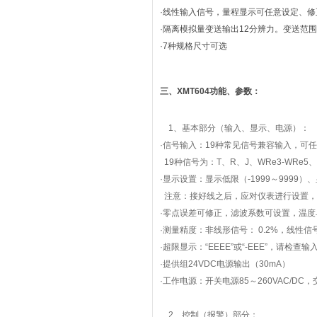
·线性输入信号，量程显示可任意设定、修
·隔离模拟量变送输出12分辨力。变送范
·7种规格尺寸可选
三、XMT604功能、参数：
1、基本部分（输入、显示、电源）：
·信号输入：19种常见信号兼容输入，可
19种信号为：T、R、J、WRe3-WRe5、B
·显示设置：显示低限（-1999～9999
注意：接好线之后，应对仪表进行设置，
·零点误差可修正，滤波系数可设置，温度
·测量精度：非线形信号： 0.2%，线性信号
·超限显示：“EEEE”或“-EEE”，请
·提供组24VDC电源输出（30mA）
·工作电源：开关电源85～260VAC/DC
2、控制（报警）部分：