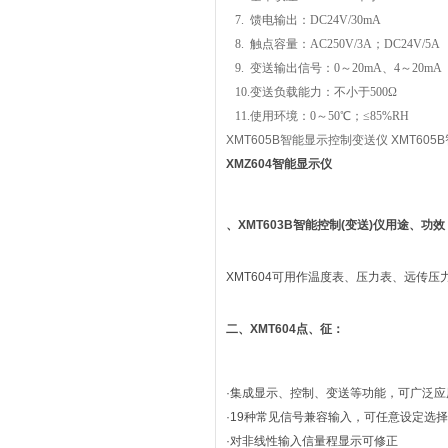
7. 馈电输出：DC24V/30mA
8. 触点容量：AC250V/3A；DC24V/5A
9. 变送输出信号：0～20mA、4～20mA
10.变送负载能力：不小于500Ω
11.使用环境：0～50℃；≤85%RH
XMT605B智能显示控制变送仪 XMT60
XMZ604智能显示仪
、
XMT603B智能控制(变送)仪
用途、功效
XMT604可用作温度表、压力表、远传
二、XMT604点、征：
·集成显示、控制、变送等功能，可广泛
·19种常见信号兼容输入，可任意设定选择
·对非线性输入信量程显示可修正