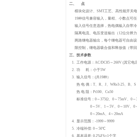
二、 点
模块化设计、SMT工艺、高性能开关
19种信号兼容输入，量程、小数点可任
输入信号任意选择，热电偶输入自带
隔离电流、电压变送输出（12位分辨力
两路继电器输出，每个继电器可自由设
限控制，继电器吸合值和释放值（带回
三、技术参数
1. 工作电源：AC/DC85～260V (其
2. 功 耗：小于5W
3. 输入信号：(共19种）
热 电 偶：T、R、J、WRe3-25、B、S 
热 电 阻：Pt100、Cu50
标准信号：0～375Ω、0～75mV、0～3
0～5V、1～5V、0～10V、0～
0～20mA、4～20mA
4. 显示范围：-1999～9999
5. 冷端补偿: 0～50℃
6. 基本误差: 0.2%FS±1个字