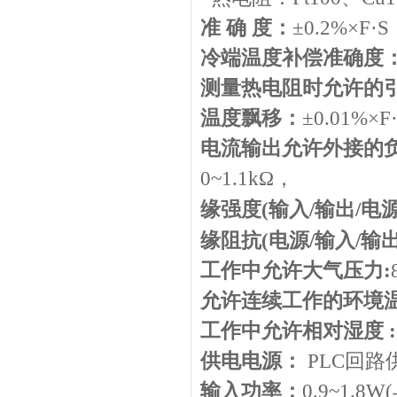
准 确 度：
±
0.2%
×
F
·
S
冷端温度补偿准确度
测量热电阻时允许的
温度飘移：
±
0.01%
×
F
电流输出允许外接的
0~1.1k
Ω，
缘强度
(
输入
/
输出
/
电
缘阻抗
(
电源
/
输入
/
输
工作中允许大气压力
:
允许连续工作的环境
工作中允许相对湿度
:
供电电源：
PLC回路
输入功率：
0.9~1.8W(