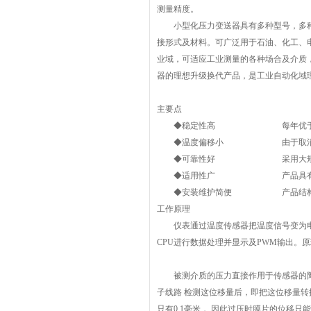
测量精度。
小型化压力变送器具有多种型号，多种
接形式及材料。可广泛用于石油、化工、
业域，可适应工业测量的各种场合及介质
器的理想升级换代产品，是工业自动化域
主要点
◆稳定性高 每年优于0.1
◆温度偏移小 由于取消了测量元件
◆可靠性好 采用大规模IC，
◆适用性广 产品具有多种型号，
◆安装维护简便 产品结构合理，
工作原理
仪表通过温度传感器把温度信号变为电信
CPU进行数据处理并显示及PWM输出。
被测介质的压力直接作用于传感器的陶瓷
子线路 检测这位移量后，即把这位移量
只有0.1毫米， 因此过压时膜片的位移