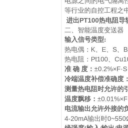
电源之间的电气隔离
等行业的自控工程之
进出
PT100热电阻
二、智能温度变送器
输入信号类型:
热电偶：K、E、S、B
热电阻：Pt100、Cu1
±0.2%×F·S
准 确 度：
冷端温度补偿准确度
测量热电阻时允许的
±0.01%×
温度飘移：
电流输出允许外接的
4-20mA
输出时0~550