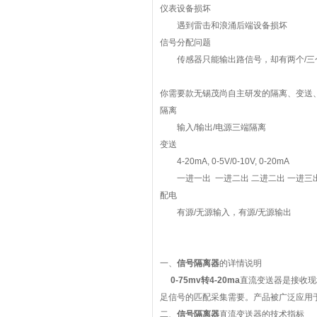
仪表设备损坏
遇到雷击和浪涌后端设备损坏
信号分配问题
传感器只能输出路信号，却有两个
/
三
你需要款无锡茂尚自主研发的隔离、变送
隔离
输入
/
输出
/
电源三端隔离
变送
4-20mA, 0-5V/0-10V, 0-20mA
一进一出
一
进二出
二进二出
一
进三
配电
有源
/
无源输入，有源
/
无源输出
一、
信号隔离器
的详情说明
0-75mv转4-20ma
直流变送器是接收现场
足信号的匹配采集需要。产品被广泛应用
二、
信号隔离器
直流变送器的技术指标