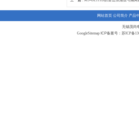
上一篇 :
MS-GL111D防雷击浪涌信号隔离
网站首页
公司简介
产品
无锡茂尚
GoogleSitemap
ICP备案号：
苏ICP备130