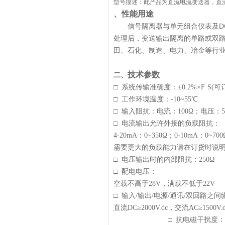
型号描述：此产品为直流电流变送器，直流输入
、性能
用途
信号隔离器与单元组合仪表及DCS
处理后，变送输出隔离的单路或双
田、石化、制造、电力、冶金等行
技术参数
二、
□
系统传输准确度：
±
0.2%
×
F
·
S(
可
□
工作环境温度：
-10~55
℃
□
输入阻抗：
电流
：
100
Ω；电压：
□
电流输出允许外接的负载
阻抗：
4-20mA
：
0~350
Ω；
0-10mA
：
0~700
需要更大的负载能力请在订货时说
□
电压输出时的内部阻抗：
25
0
Ω
□
配电电压
：
空载不高于
28V
，满载不低于
22V
□
输入
/
输出
/
电源
/
通讯
/
双回路之间
直流
DC
≥
2000V.dc
，交流
AC
≥
1500V.
□
抗电磁干扰度：