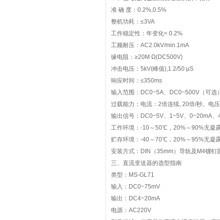
准 确 度：0.2%,0.5%
整机功耗：≤3VA
工作稳定性：年变化< 0.2%
工频耐压：AC2.0kV/min.1mA
缘电阻：≥20M Ω(DC500V)
冲击电压：5kV(峰值),1.2/50 μS
响应时间：≤350ms
输入范围：DC0~5A、DC0~500V（可选
过载能力：电流：2倍连续, 20倍/秒。电
输出信号：DC0~5V、1~5V、0~20mA、
工作环境：-10～50℃，20%～90%无凝
贮存环境：-40～70℃，20%～95%无凝
安装方式：DIN（35mm）导轨及M4镙钉
三、直流变送器的选型指南
类型：MS-GL71
输入：DC0~75mV
输出：DC4~20mA
电源：AC220V